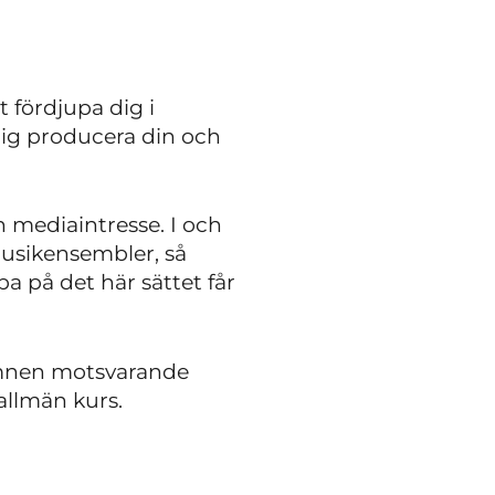
 fördjupa dig i
 dig producera din och
h mediaintresse. I och
musikensembler, så
 på det här sättet får
a ämnen motsvarande
allmän kurs.