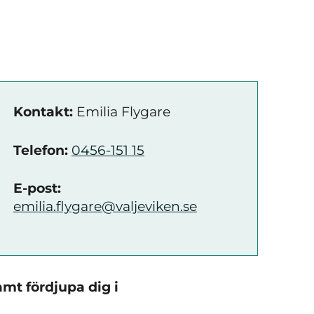
Kontakt:
Emilia Flygare
Telefon:
0456-151 15
E-post:
emilia.flygare@valjeviken.se
mt fördjupa dig i