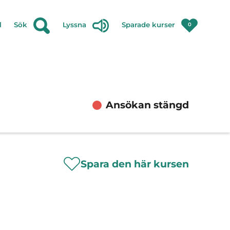
l
Sök
Lyssna
Sparade kurser
0
Ansökan stängd
Spara den här kursen