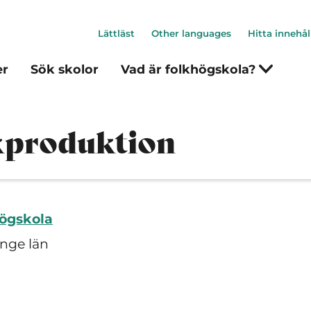
Lättläst
Other languages
Hitta innehål
er
Sök skolor
Vad är folkhögskola?
kproduktion
högskola
inge län