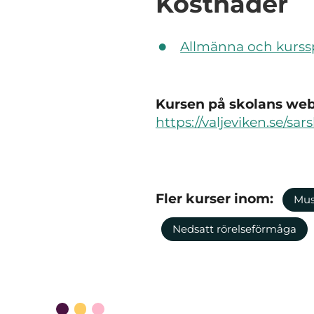
Kostnader
Allmänna och kurssp
Kursen på skolans webb
https://valjeviken.se/sa
Fler kurser inom:
Mus
Nedsatt rörelseförmåga