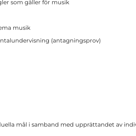
gler som gäller för musik
ema musik
entalundervisning (antagningsprov)
viduella mål i samband med upprättandet av indiv