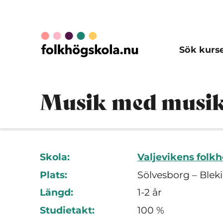
Sök kurs
Musik med musi
Skola:
Valjevikens folk
Plats:
Sölvesborg – Blek
Längd:
1-2 år
Studietakt:
100 %