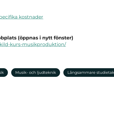
ecifika kostnader
plats (öppnas i nytt fönster)
rskild-kurs-musikproduktion/
ik
Musik- och ljudteknik
Långsammare studietak