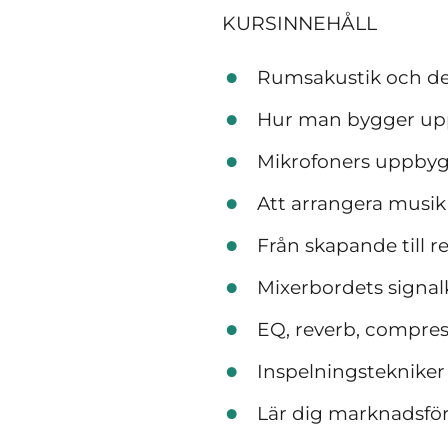
KURSINNEHÅLL
Rumsakustik och de
Hur man bygger up
Mikrofoners uppby
Att arrangera musik 
Från skapande till r
Mixerbordets signal
EQ, reverb, compre
Inspelningstekniker 
Lär dig marknadsfö