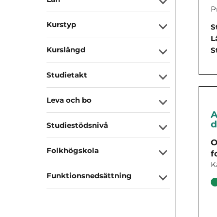
P
Kurstyp
S
L
Kurslängd
S
Studietakt
Leva och bo
A
d
Studiestödsnivå
O
Folkhögskola
f
K
Funktionsnedsättning