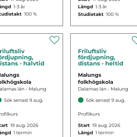
ängd
1-3 år
Längd
1-3 år
tudietakt
100 %
Studietakt
100 %
riluftsliv
Friluftsliv
ördjupning,
fördjupning,
istans - halvtid
distans - heltid
alungs
Malungs
olkhögskola
folkhögskola
alarnas län - Malung
Dalarnas län - Malung
Sök senast 9 aug.
Sök senast 9 aug.
rofilkurs
Profilkurs
tart
19 aug. 2026
Start
19 aug. 2026
ängd
1 termin
Längd
1 termin