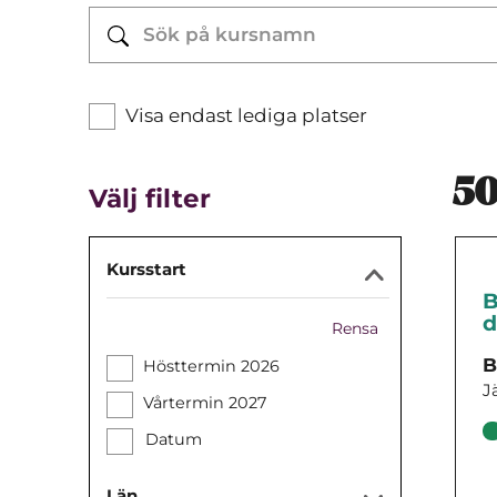
Visa endast lediga platser
50
Välj filter
Kursstart
B
d
Rensa
B
Hösttermin 2026
J
Vårtermin 2027
Datum
Län