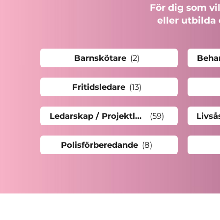
För dig som vi
eller utbilda
Barnskötare
(2
)
Fritidsledare
(13
)
Ledarskap / Projektledning
(59
)
Polisförberedande
(8
)