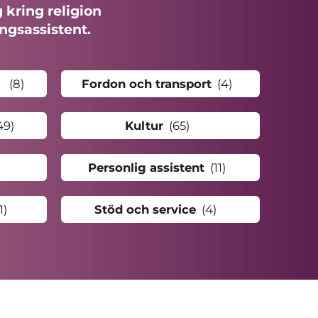
 kring religion
ingsassistent.
(8
)
Fordon och transport
(4
)
49
)
Kultur
(65
)
Personlig assistent
(11
)
1
)
Stöd och service
(4
)