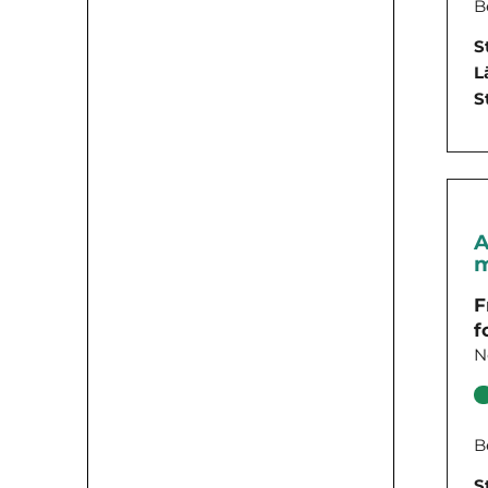
B
S
L
S
A
m
F
f
N
B
S