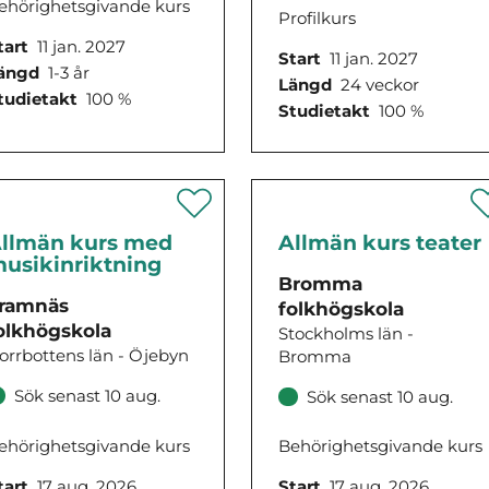
ehörighetsgivande kurs
Profilkurs
tart
11 jan. 2027
Start
11 jan. 2027
ängd
1-3 år
Längd
24 veckor
tudietakt
100 %
Studietakt
100 %
llmän kurs med
Allmän kurs teater
usikinriktning
Bromma
ramnäs
folkhögskola
olkhögskola
Stockholms län -
orrbottens län - Öjebyn
Bromma
Sök senast 10 aug.
Sök senast 10 aug.
ehörighetsgivande kurs
Behörighetsgivande kurs
tart
17 aug. 2026
Start
17 aug. 2026