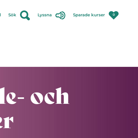
l
Sök
Lyssna
Sparade kurser
0
le- och
er