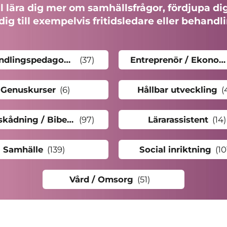
ll lära dig mer om samhällsfrågor, fördjupa dig
 dig till exempelvis fritidsledare eller behandl
Behandlingspedagog / Socialpedagog
(37
)
Entreprenör / Ekonomi
Genuskurser
(6
)
Hållbar utveckling
(
Livsåskådning / Bibel / Religion
(97
)
Lärarassistent
(14
)
Samhälle
(139
)
Social inriktning
(10
Vård / Omsorg
(51
)