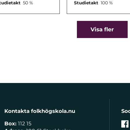
tudietakt
50 %
Studietakt
100 %
Visa fler
Kontakta folkhögskola.nu
Soc
Box:
112 15