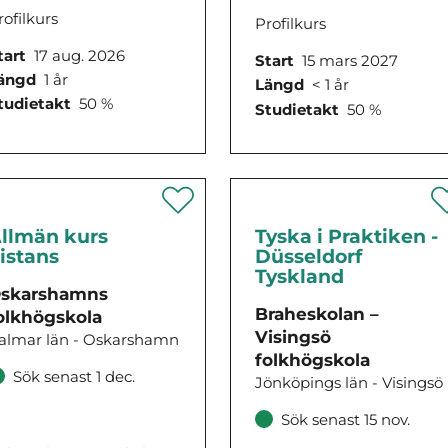
rofilkurs
Profilkurs
tart
17 aug. 2026
Start
15 mars 2027
ängd
1 år
Längd
< 1 år
tudietakt
50 %
Studietakt
50 %
llmän kurs
Tyska i Praktiken -
istans
Düsseldorf
Tyskland
skarshamns
Braheskolan –
olkhögskola
Visingsö
almar län - Oskarshamn
folkhögskola
Sök senast 1 dec.
Jönköpings län - Visingsö
Sök senast 15 nov.