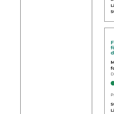
L
S
F
f
d
M
f
D
P
S
L