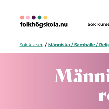
Sök kurs
Sök kurser
Människa / Samhälle / Reli
Männis
r