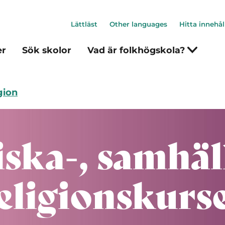
Lättläst
Other languages
Hitta innehål
er
Sök skolor
Vad är folkhögskola?
gion
ka-, samhäl
eligionskurs