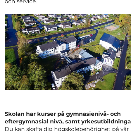
och service.
Skolan har kurser på gymnasienivå- och
eftergymnasial nivå, samt yrkesutbildninga
Du kan skaffa dig högskolebehörighet på vår