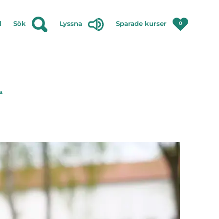
l
Sök
Lyssna
Sparade kurser
0
.