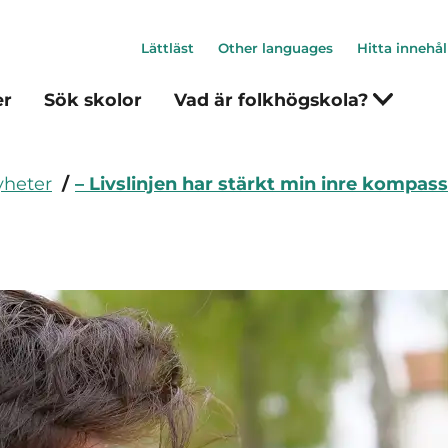
Lättläst
Other languages
Hitta innehål
er
Sök skolor
Vad är folkhögskola?
heter
– Livslinjen har stärkt min inre kompass