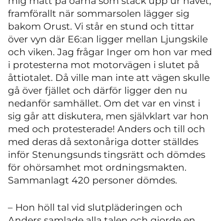
mig mätt på öarna som stack upp ur havet,
framförallt när sommarsolen lägger sig
bakom Orust. Vi står en stund och tittar
över vyn där E6:an ligger mellan Ljungskile
och viken. Jag frågar Inger om hon var med
i protesterna mot motorvägen i slutet på
åttiotalet. Då ville man inte att vägen skulle
gå över fjället och därför ligger den nu
nedanför samhället. Om det var en vinst i
sig går att diskutera, men självklart var hon
med och protesterade! Anders och till och
med deras då sextonåriga dotter ställdes
inför Stenungsunds tingsrätt och dömdes
för ohörsamhet mot ordningsmakten.
Sammanlagt 420 personer dömdes.
– Hon höll tal vid slutpläderingen och
Anders samlade alla talen och gjorde en