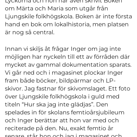
Lyckorna och hon har även skrivit Boken
om Märta och Maria som utgår från
Ljungskile folkhögskola. Boken är inte första
hand en bok om lokalhistoria, men platsen
är nog så central.
Innan vi skiljs åt frågar Inger om jag inte
möjligen har nyckeln till ett av förråden där
mycket av gammal dokumentation sparats.
Vi går ned och i magasinet plockar Inger
fram både böcker, bildpärmar och LP-
skivor. Jag fastnar för skivomslaget. Ett foto
över Ljungskile folkhögskola i guld med
titeln “Hur ska jag inte glädjas”. Den
spelades in för skolans femtioårsjubileum
och Inger berättar att hon var med och
reciterade på den. Nu, exakt femtio år
senare, står hon och jag i magasinet och