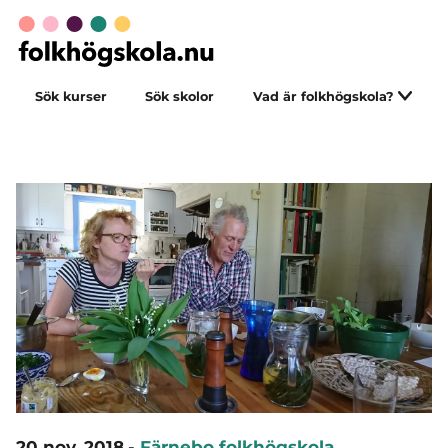
Sök kurser
Sök skolor
Vad är folkhögskola?
20 nov. 2018
-
Färnebo folkhögskola