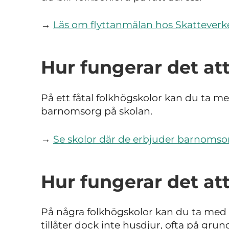
→
Läs om flyttanmälan hos Skatteverk
Hur fungerar det at
På ett fåtal folkhögskolor kan du ta me
barnomsorg på skolan.
→
Se skolor där de erbjuder barnomso
Hur fungerar det at
På några folkhögskolor kan du ta med d
tillåter dock inte husdjur, ofta på grun