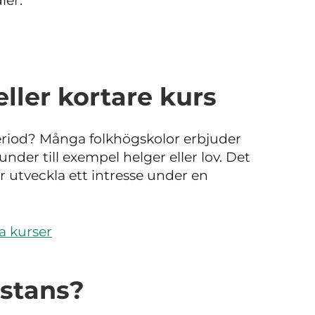
ier.
ler kortare kurs
period? Många folkhögskolor erbjuder
der till exempel helger eller lov. Det
er utveckla ett intresse under en
a kurser
istans?