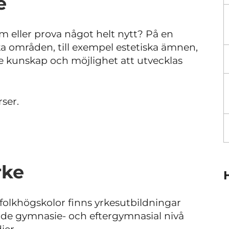
e
om eller prova något helt nytt? På en
a områden, till exempel estetiska ämnen,
de kunskap och möjlighet att utvecklas
rser.
rke
sa folkhögskolor finns yrkesutbildningar
åde gymnasie- och eftergymnasial nivå