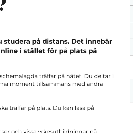
?
studera på distans. Det innebär
line i stället för på plats på
chemalagda träffar på nätet. Du deltar i
amma moment tillsammans med andra
ka träffar på plats. Du kan läsa på
rser och vissa yrkesutbildningar på