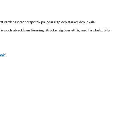
ett värdebaserat perspektiv på ledarskap och stärker den lokala
iva och utveckla en förening. Sträcker sig över ett år, med fyra helgträffar
ook
!