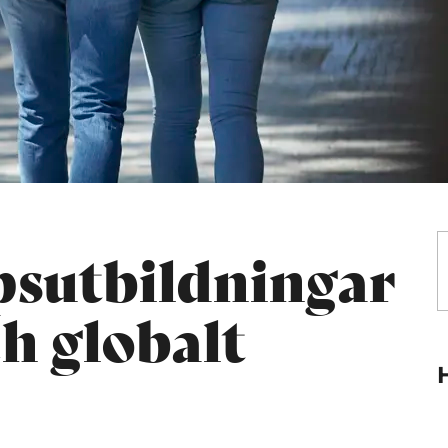
psutbildningar
h globalt