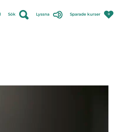
l
Sök
Lyssna
Sparade kurser
0