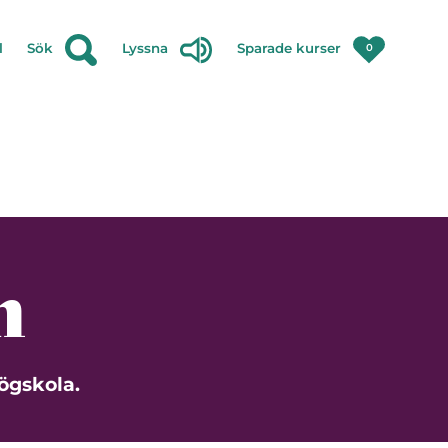
l
Sök
Lyssna
Sparade kurser
0
n
högskola.