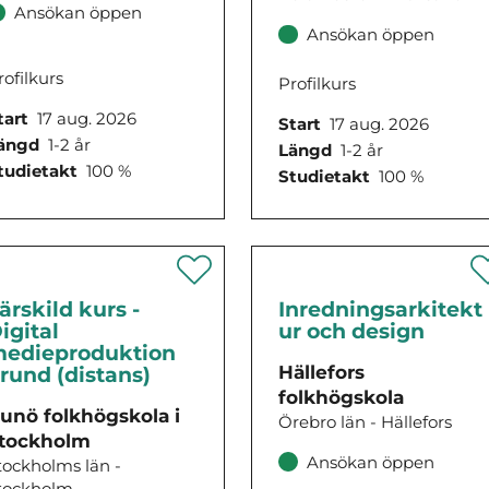
Ansökan öppen
Ansökan öppen
rofilkurs
Profilkurs
tart
17 aug. 2026
Start
17 aug. 2026
ängd
1-2 år
Längd
1-2 år
tudietakt
100 %
Studietakt
100 %
ärskild kurs -
Inredningsarkitekt
igital
ur och design
edieproduktion
Hällefors
rund (distans)
folkhögskola
unö folkhögskola i
Örebro län - Hällefors
tockholm
Ansökan öppen
tockholms län -
tockholm