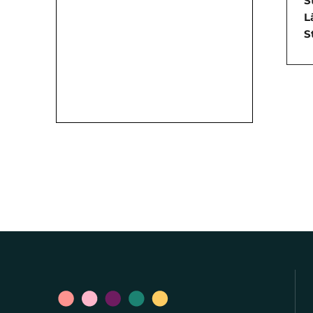
S
L
S