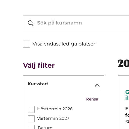
Visa endast lediga platser
2
Välj filter
Kursstart
G
i
Rensa
F
Hösttermin 2026
f
Vårtermin 2027
S
Datum