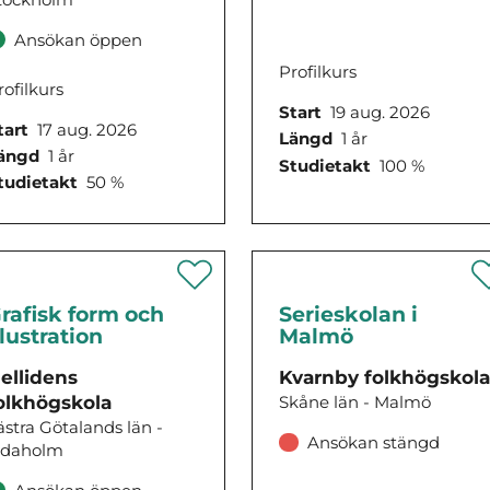
Ansökan öppen
Profilkurs
rofilkurs
Start
19 aug. 2026
tart
17 aug. 2026
Längd
1 år
ängd
1 år
Studietakt
100 %
tudietakt
50 %
rafisk form och
Serieskolan i
llustration
Malmö
ellidens
Kvarnby folkhögskol
olkhögskola
Skåne län - Malmö
ästra Götalands län -
Ansökan stängd
idaholm