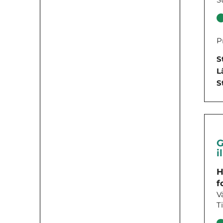
P
S
L
S
G
i
H
f
V
T