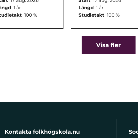
tart
17 aug. 2026
Start
17 aug. 2026
ängd
1 år
Längd
1 år
tudietakt
100 %
Studietakt
100 %
Visa fler
Kontakta folkhögskola.nu
Soc