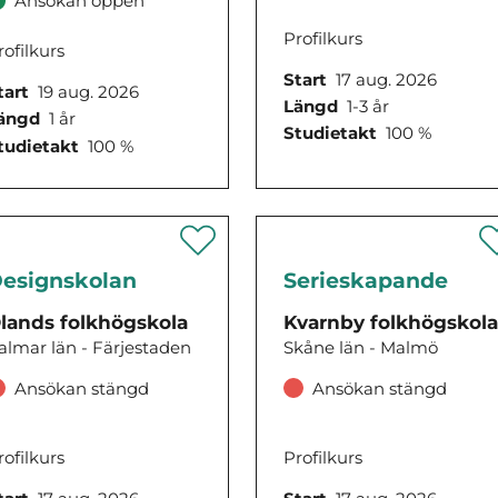
Ansökan öppen
Profilkurs
rofilkurs
Start
17 aug. 2026
tart
19 aug. 2026
Längd
1-3 år
ängd
1 år
Studietakt
100 %
tudietakt
100 %
esignskolan
Serieskapande
lands folkhögskola
Kvarnby folkhögskol
almar län - Färjestaden
Skåne län - Malmö
Ansökan stängd
Ansökan stängd
rofilkurs
Profilkurs