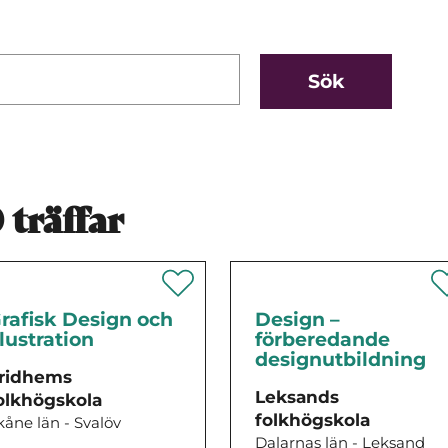
0
träffar
rafisk Design och
Design –
llustration
förberedande
designutbildning
ridhems
Leksands
olkhögskola
folkhögskola
kåne län - Svalöv
Dalarnas län - Leksand