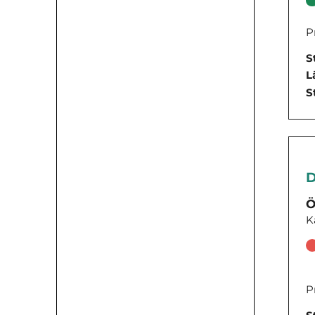
P
S
L
S
D
Ö
K
P