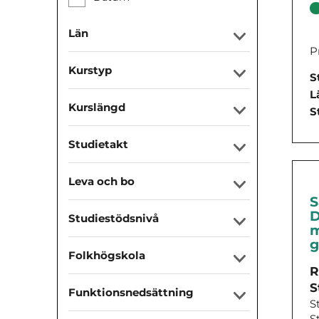
Län
P
Kurstyp
S
L
Kurslängd
S
Studietakt
Leva och bo
S
D
Studiestödsnivå
m
g
Folkhögskola
R
S
Funktionsnedsättning
S
S