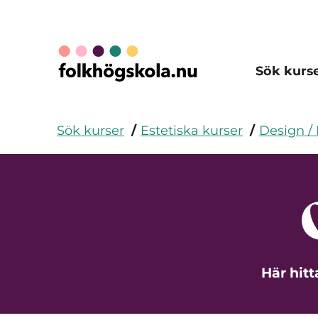
Sök kurs
Sök kurser
Estetiska kurser
Design /
Här hitt