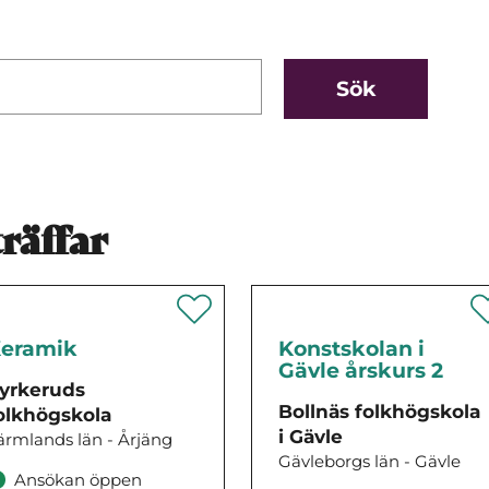
räffar
eramik
Konstskolan i
Gävle årskurs 2
yrkeruds
Bollnäs folkhögskola
olkhögskola
i Gävle
ärmlands län - Årjäng
Gävleborgs län - Gävle
Ansökan öppen