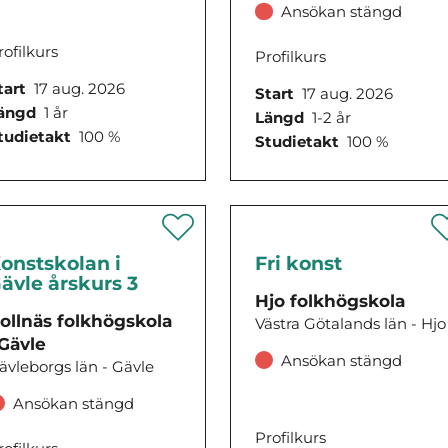
Ansökan stängd
rofilkurs
Profilkurs
tart
17 aug. 2026
Start
17 aug. 2026
ängd
1 år
Längd
1-2 år
tudietakt
100 %
Studietakt
100 %
onstskolan i
Fri konst
ävle årskurs 3
Hjo folkhögskola
ollnäs folkhögskola
Västra Götalands län - Hjo
 Gävle
Ansökan stängd
ävleborgs län - Gävle
Ansökan stängd
Profilkurs