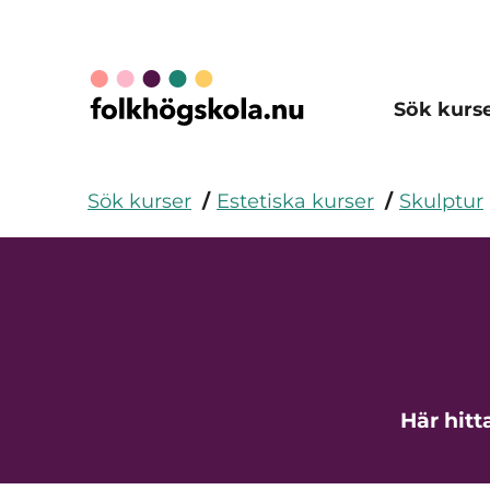
Sök kurs
Sök kurser
Estetiska kurser
Skulptur
Här hitt