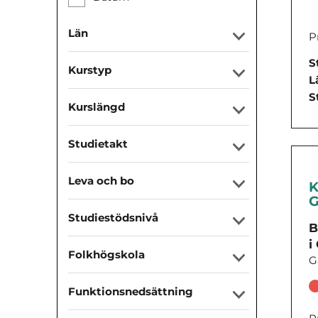
Län
P
S
Kurstyp
L
S
Kurslängd
Studietakt
Leva och bo
K
G
Studiestödsnivå
B
i
Folkhögskola
G
Funktionsnedsättning