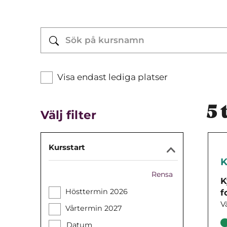
Visa endast lediga platser
5
t
Välj filter
Kursstart
K
Rensa
K
Hösttermin 2026
f
V
Vårtermin 2027
Datum