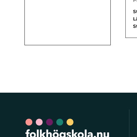
P
S
L
S