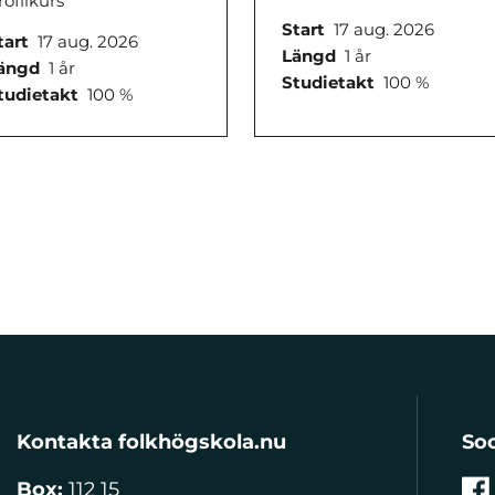
rofilkurs
Start
17 aug. 2026
tart
17 aug. 2026
Längd
1 år
ängd
1 år
Studietakt
100 %
tudietakt
100 %
Kontakta folkhögskola.nu
Soc
Box:
112 15