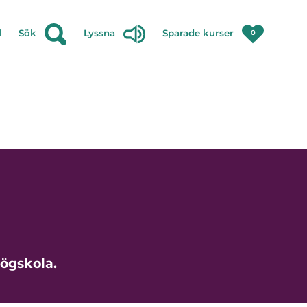
l
Sök
Lyssna
Sparade kurser
0
högskola.