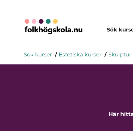
Sök kurs
Sök kurser
Estetiska kurser
Skulptur
Här hitt