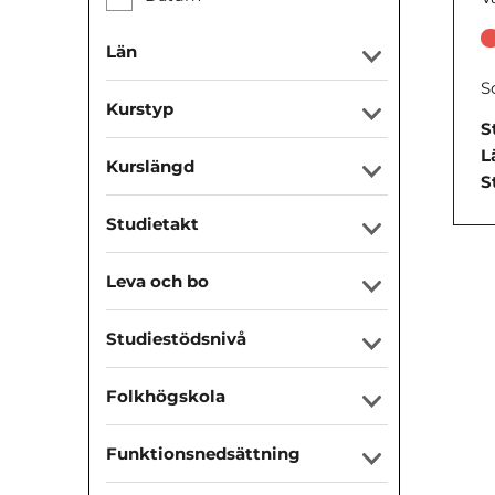
Län
S
Kurstyp
S
L
Kurslängd
S
Studietakt
Leva och bo
Studiestödsnivå
Folkhögskola
Funktionsnedsättning