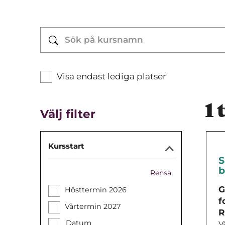
Visa endast lediga platser
1
t
Välj filter
Kursstart
S
b
Rensa
G
Hösttermin 2026
f
Vårtermin 2027
R
Datum
V