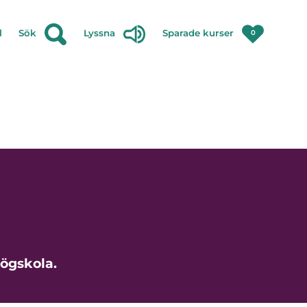
l
Sök
Lyssna
Sparade kurser
0
högskola.