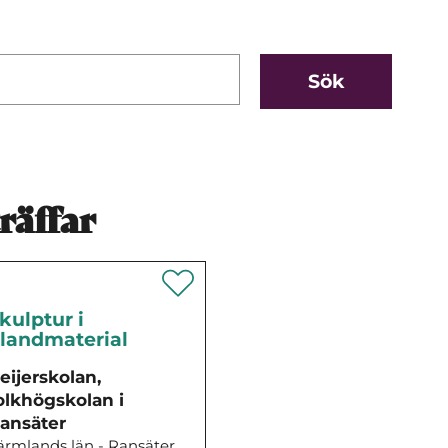
räffar
kulptur i
landmaterial
eijerskolan,
olkhögskolan i
ansäter
ärmlands län - Ransäter