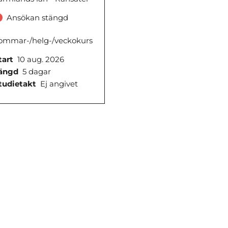
Ansökan stängd
ommar-/helg-/veckokurs
tart
10 aug. 2026
ängd
5 dagar
tudietakt
Ej angivet