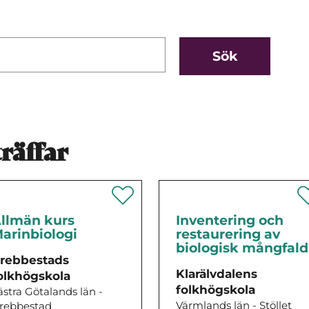
räffar
llmän kurs
Inventering och
arinbiologi
restaurering av
biologisk mångfald
rebbestads
Klarälvdalens
olkhögskola
folkhögskola
ästra Götalands län -
Värmlands län - Stöllet
rebbestad