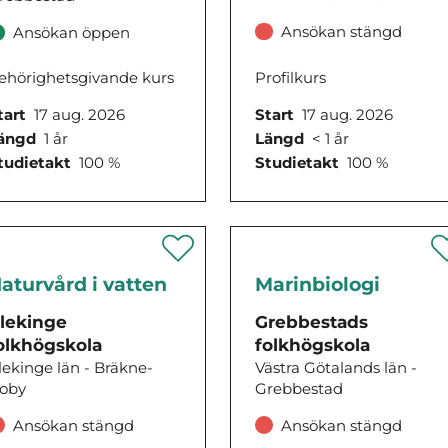
Ansökan stängd
Ansökan öppen
Profilkurs
ehörighetsgivande kurs
Start
17 aug. 2026
tart
17 aug. 2026
Längd
< 1 år
ängd
1 år
Studietakt
100 %
tudietakt
100 %
aturvård i vatten
Marinbiologi
lekinge
Grebbestads
olkhögskola
folkhögskola
lekinge län - Bräkne-
Västra Götalands län -
oby
Grebbestad
Ansökan stängd
Ansökan stängd