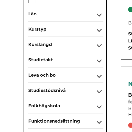
Län
B
Kurstyp
S
L
Kurslängd
S
Studietakt
Leva och bo
N
Studiestödsnivå
B
f
Folkhögskola
B
H
Funktionsnedsättning