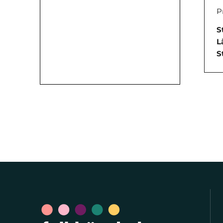
P
S
L
S