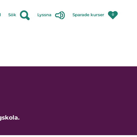
l
Sök
Lyssna
Sparade kurser
0
gskola.