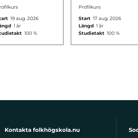
rofilkurs
Profilkurs
tart
19 aug. 2026
Start
17 aug. 2026
ängd
1 år
Längd
1 år
tudietakt
100 %
Studietakt
100 %
Kontakta folkhögskola.nu
Soc