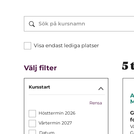
Visa endast lediga platser
5
t
Välj filter
Kursstart
A
M
Rensa
G
Hösttermin 2026
f
Vårtermin 2027
V
G
Datum