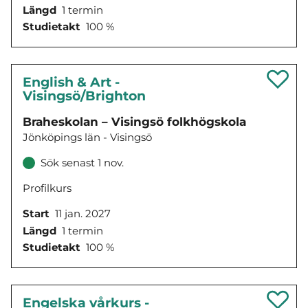
Längd
1 termin
Studietakt
100 %
English & Art -
Visingsö/Brighton
Braheskolan – Visingsö folkhögskola
Jönköpings län - Visingsö
Sök senast 1 nov.
Profilkurs
Start
11 jan. 2027
Längd
1 termin
Studietakt
100 %
Engelska vårkurs -