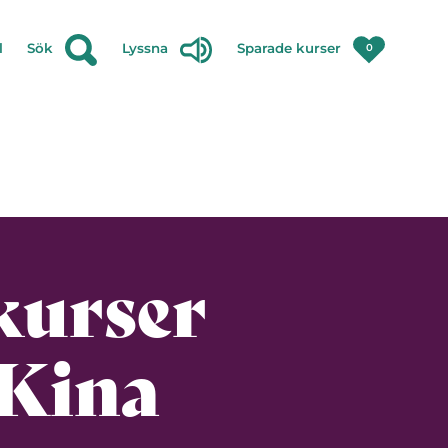
l
Sök
Lyssna
Sparade kurser
0
kurser
 Kina