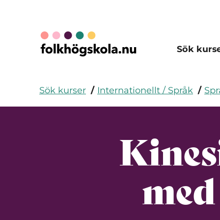
Sök kurs
Sök kurser
Internationellt / Språk
Spr
Kines
med 