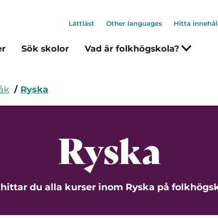
Lättläst
Other languages
Hitta innehål
er
Sök skolor
Vad är folkhögskola?
åk
Ryska
Ryska
 hittar du alla kurser inom Ryska på folkhögsk