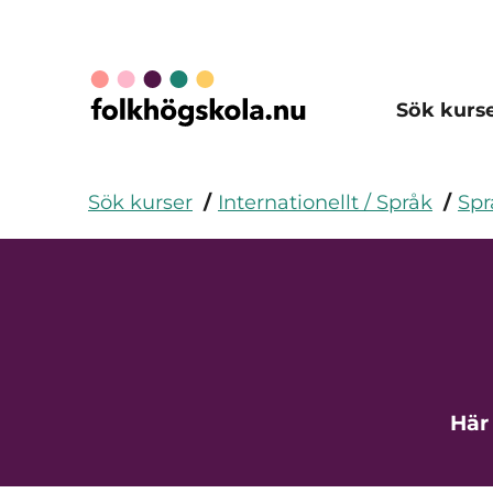
Sök kurs
Sök kurser
Internationellt / Språk
Spr
Här