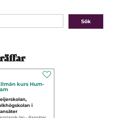
räffar
llmän kurs Hum-
Sam
eijerskolan,
olkhögskolan i
ansäter
ärmlands län - Ransäter