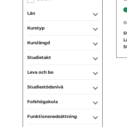
Län
B
Kurstyp
S
L
Kurslängd
S
Studietakt
Leva och bo
Studiestödsnivå
Folkhögskola
Funktionsnedsättning