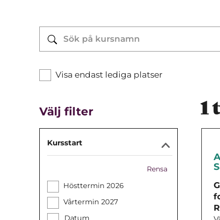
Visa endast lediga platser
1
t
Välj filter
Kursstart
A
Rensa
G
Hösttermin 2026
f
Vårtermin 2027
R
Datum
V