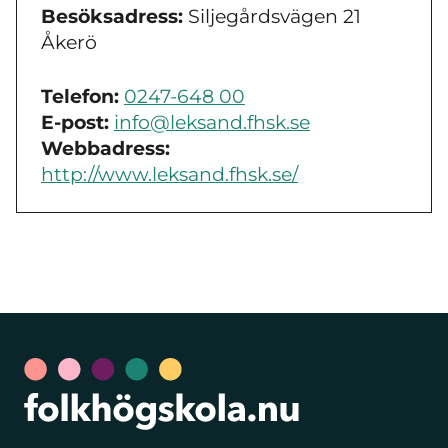
Besöksadress:
Siljegårdsvägen 21
Åkerö
Telefon:
0247-648 00
E-post:
info@leksand.fhsk.se
Webbadress:
http://www.leksand.fhsk.se/