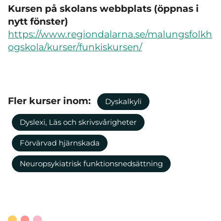
Kursen på skolans webbplats (öppnas i
nytt fönster)
https://www.regiondalarna.se/malungsfolkh
ogskola/kurser/funkiskursen/
Fler kurser inom:
Dyskalkyli
Dyslexi, Läs och skrivsvårigheter
Förvärvad hjärnskada
Neuropsykiatrisk funktionsnedsättning