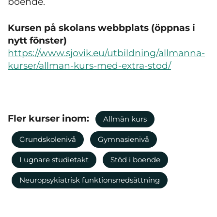
boende.
Kursen på skolans webbplats (öppnas i
nytt fönster)
https://www.sjovik.eu/utbildning/allmanna-
kurser/allman-kurs-med-extra-stod/
Fler kurser inom:
Allmän kurs
Grundskolenivå
Gymnasienivå
Lugnare studietakt
Stöd i boende
Neuropsykiatrisk funktionsnedsättning