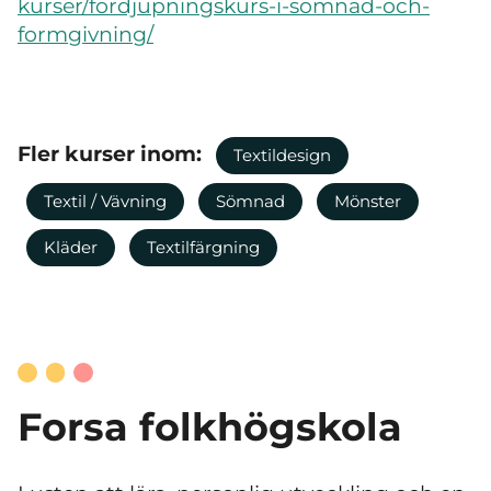
kurser/fordjupningskurs-i-somnad-och-
formgivning/
Fler kurser inom:
Textildesign
Textil / Vävning
Sömnad
Mönster
Kläder
Textilfärgning
Forsa folkhögskola