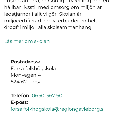
Lusten att lära, personlig utveckling och en
hållbar livsstil med omsorg om miljön är
ledstjärnor i allt vi gör. Skolan är
miljöcertifierad och vi erbjuder en helt
drogfri miljö i alla skolsammanhang.
Läs mer om skolan
Postadress:
Forsa folkhögskola
Monvägen 4
824 62 Forsa
Telefon:
0650-367 50
E-post:
forsa.folkhogskola@regiongavleborg.s