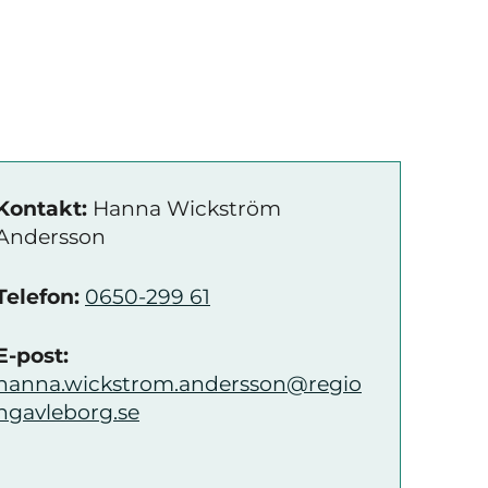
Kontakt:
Hanna Wickström
Andersson
Telefon:
0650-299 61
E-post:
hanna.wickstrom.andersson@regio
ngavleborg.se