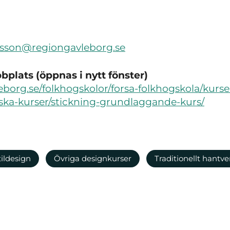
sson@regiongavleborg.se
plats (öppnas i nytt fönster)
borg.se/folkhogskolor/forsa-folkhogskola/kurse
tiska-kurser/stickning-grundlaggande-kurs/
tildesign
Övriga designkurser
Traditionellt hantve