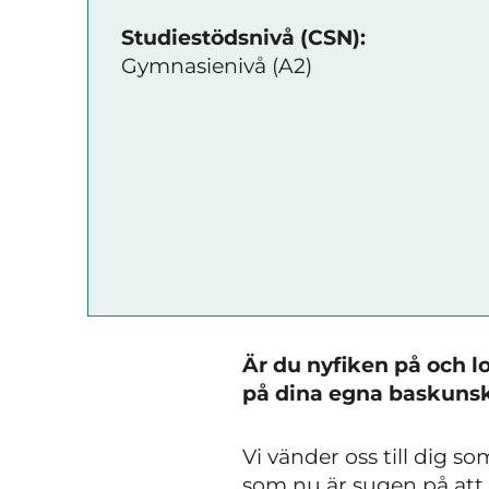
Studiestödsnivå (CSN):
Gymnasienivå (A2)
Är du nyfiken på och 
på dina egna baskunska
Vi vänder oss till dig 
som nu är sugen på att