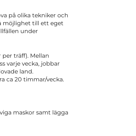
a på olika tekniker och
möjlighet till ett eget
llfällen under
 per träff). Mellan
ss varje vecka, jobbar
lovade land.
era ca 20 timmar/vecka.
aviga maskor samt lägga