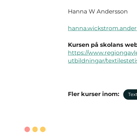
Hanna W Andersson
hanna.wickstrom.ander
Kursen på skolans webb
https://www.regiongavle
utbildningar/textileste
Fler kurser inom:
Tex