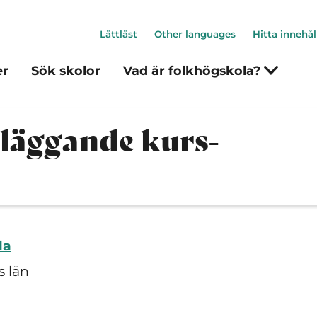
Lättläst
Other languages
Hitta innehål
er
Sök skolor
Vad är folkhögskola?
dläggande kurs-
la
s län