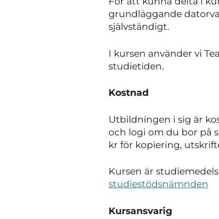
För att kunna delta i k
grundläggande datorva
självständigt.
I kursen använder vi Te
studietiden.
Kostnad
Utbildningen i sig är ko
och logi om du bor på s
kr för kopiering, utskr
Kursen är studiemedels
studiestödsnämnden
Kursansvarig