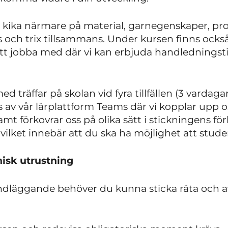
kika närmare på material, garnegenskaper, prov
och trix tillsammans. Under kursen finns också 
att jobba med där vi kan erbjuda handledningsti
 träffar på skolan vid fyra tillfällen (3 vardagar
s av vår lärplattform Teams där vi kopplar upp o
t förkovrar oss på olika sätt i stickningens för
vilket innebär att du ska ha möjlighet att stud
isk utrustning
dläggande behöver du kunna sticka räta och 