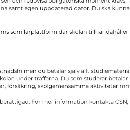
ursen och redovisa obligatoriska moment krävs
na samt egen uppdaterad dator. Du ska kunna 
ams som lärplattform där skolan tillhandahåller
stnadsfri men du betalar själv allt studiemateria
kolan under träffarna. Du som studerar betalar
ifter, försäkring, skolgemensamma aktiviteter mm
berättigad. För mer information kontakta CSN,