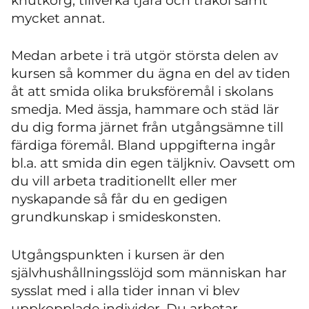
knutkorg, tillverka tjära och träkol samt
mycket annat.
Medan arbete i trä utgör största delen av
kursen så kommer du ägna en del av tiden
åt att smida olika bruksföremål i skolans
smedja. Med ässja, hammare och städ lär
du dig forma järnet från utgångsämne till
färdiga föremål. Bland uppgifterna ingår
bl.a. att smida din egen täljkniv. Oavsett om
du vill arbeta traditionellt eller mer
nyskapande så får du en gedigen
grundkunskap i smideskonsten.
Utgångspunkten i kursen är den
självhushållningsslöjd som människan har
sysslat med i alla tider innan vi blev
uppkopplade individer. Du arbetar