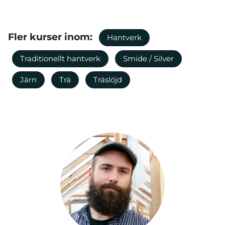
Fler kurser inom:
Hantverk
Traditionellt hantverk
Smide / Silver
Järn
Trä
Träslöjd