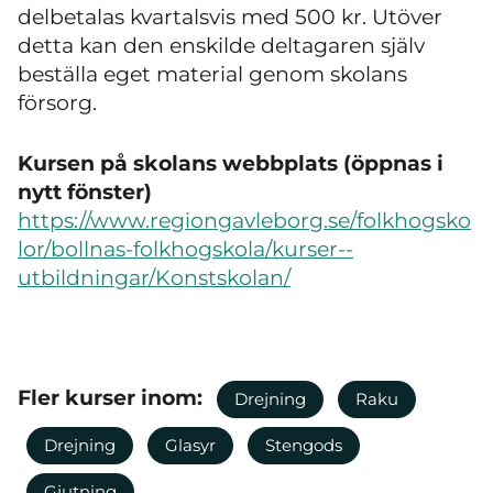
delbetalas kvartalsvis med 500 kr. Utöver
detta kan den enskilde deltagaren själv
beställa eget material genom skolans
försorg.
Kursen på skolans webbplats (öppnas i
nytt fönster)
https://www.regiongavleborg.se/folkhogsko
lor/bollnas-folkhogskola/kurser--
utbildningar/Konstskolan/
Fler kurser inom:
Drejning
Raku
Drejning
Glasyr
Stengods
Gjutning