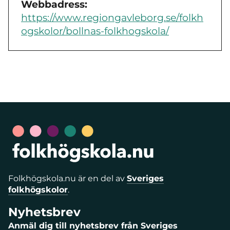
Webbadress:
https://www.regiongavleborg.se/folkh
ogskolor/bollnas-folkhogskola/
Folkhögskola.nu är en del av
Sveriges
folkhögskolor
.
Nyhetsbrev
Anmäl dig till nyhetsbrev från Sveriges