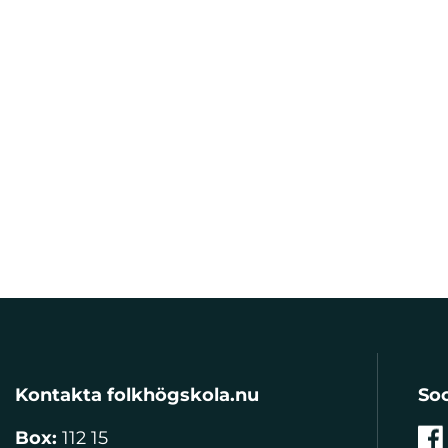
Kontakta folkhögskola.nu
Soc
Box:
112 15