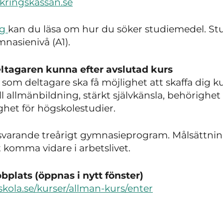
akringskassan.se
ng
kan du läsa om hur du söker studiemedel.
St
mnasienivå (A1).
ltagaren kunna efter avslutad kurs
 som deltagare ska få möjlighet att skaffa dig 
ll allmänbildning, stärkt självkänsla, behörigh
ghet för högskolestudier.
varande treårigt gymnasieprogram. Målsättning
 komma vidare i arbetslivet.
plats (öppnas i nytt fönster)
skola.se/kurser/allman-kurs/enter