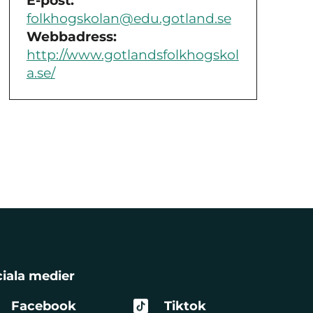
E-post:
folkhogskolan@edu.gotland.se
Webbadress:
http://www.gotlandsfolkhogskol
a.se/
iala medier
Facebook
Tiktok