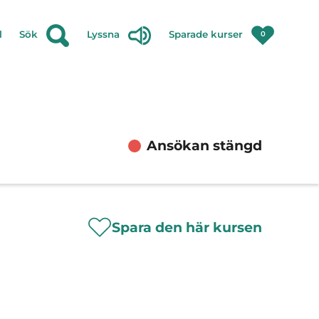
l
Sök
Lyssna
Sparade kurser
0
Ansökan stängd
Spara den här kursen