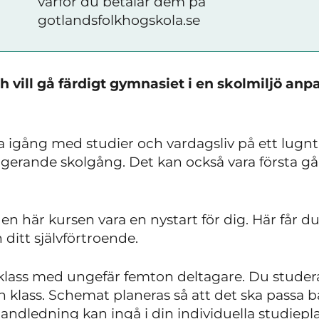
varför du betalar dem på
gotlandsfolkhogskola.se
 vill gå färdigt gymnasiet i en skolmiljö anpa
igång med studier och vardagsliv på ett lugnt 
ungerande skolgång. Det kan också vara första 
 den här kursen vara en nystart för dig. Här får d
 ditt självförtroende.
lass med ungefär femton deltagare. Du studerar 
klass. Schemat planeras så att det ska passa b
ndledning kan ingå i din individuella studiepla