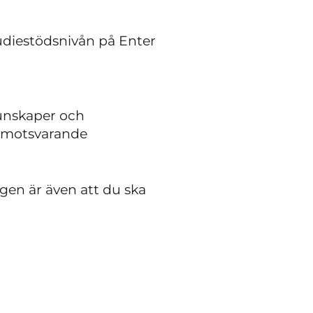
udiestödsnivån på Enter
kunskaper och
et motsvarande
en är även att du ska