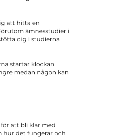
g att hitta en
 Förutom ämnesstudier i
tötta dig i studierna
na startar klockan
 längre medan någon kan
ör att bli klar med
om hur det fungerar och