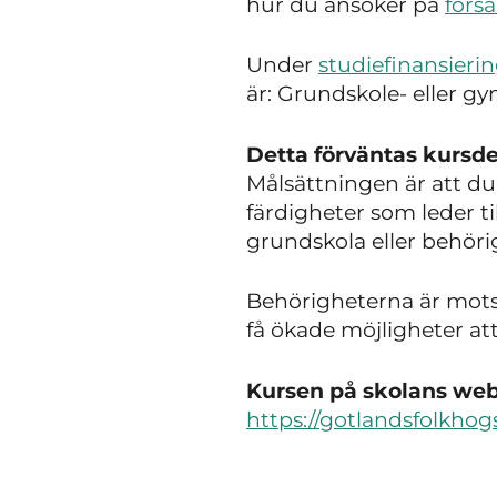
hur du ansöker på
fors
Under
studiefinansieri
är: Grundskole- eller gy
Detta förväntas kursde
Målsättningen är att du
färdigheter som leder ti
grundskola eller behöri
Behörigheterna är mots
få ökade möjligheter att
Kursen på skolans webb
https://gotlandsfolkhog