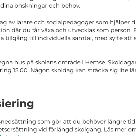
ll dina önskningar och behov.
lag av lärare och socialpedagoger som hjälper di
tion där du får växa och utvecklas som person.
illgång till individuella samtal, med syfte att s
 egna hus på skolans område i Hemse. Skoldagar
ing 15.00. Någon skoldag kan sträcka sig lite
iering
edsättning som gör att du behöver längre tid f
itetsersättning vid förlängd skolgång. Läs mer 