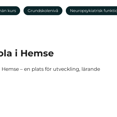
män kurs
Grundskolenivå
Neuropsykiatrisk funkt
ola i Hemse
 Hemse – en plats för utveckling, lärande