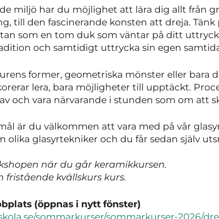
de miljö har du möjlighet att lära dig allt från
, till den fascinerande konsten att dreja. Tänk 
utan som en tom duk som väntar på ditt uttryck. 
dition och samtidigt uttrycka sin egen samtida 
turens former, geometriska mönster eller bara d
korerar lera, bara möjligheter till upptäckt. Proc
v och vara närvarande i stunden som om att ska
remål är du välkommen att vara med på vår gla
om olika glasyrtekniker och du får sedan själv u
rkshopen när du går keramikkursen.
fristående kvällskurs kurs.
plats (öppnas i nytt fönster)
gskola.se/sommarkurser/sommarkurser-2026/dre