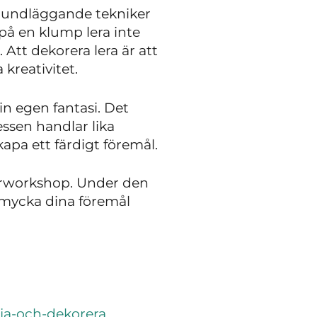
 grundläggande tekniker
på en klump lera inte
Att dekorera lera är att
kreativitet.
in egen fantasi. Det
essen handlar lika
pa ett färdigt föremål.
syrworkshop. Under den
tsmycka dina föremål
ja-och-dekorera