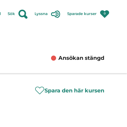
l
Sök
Lyssna
Sparade kurser
0
Ansökan stängd
Spara den här kursen