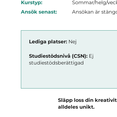
Kurstyp:
Sommar/helg/vec
Ansök senast:
Ansökan är stäng
Lediga platser:
Nej
Studiestödsnivå (CSN):
Ej
studiestödsberättigad
Släpp loss din kreativi
alldeles unikt.