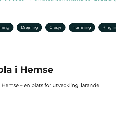
jning
Drejning
Glasyr
Tumning
Ringli
ola i Hemse
 Hemse – en plats för utveckling, lärande