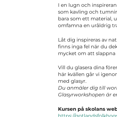
I en lugn och inspireran
som kavling och tumning
bara som ett material, 
omfamna en uråldrig tra
Låt dig inspireras av na
finns inga fel när du de
mycket om att slappna a
Vill du glasera dina fö
här kvällen går vi igen
med glasyr.
Du anmäler dig till wo
Glasyrworkshopen är en 
Kursen på skolans webb
https://gotlandsfolkho