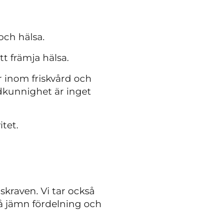
och hälsa.
t främja hälsa.
 inom friskvård och
idkunnighet är inget
tet.
skraven. Vi tar också
å jämn fördelning och