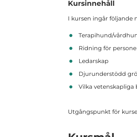
Kursinnehåll
I kursen ingår följand
Terapihund/vårdhu
Ridning för person
Ledarskap
Djurunderstödd gr
Vilka vetenskapliga 
Utgångspunkt för kursen