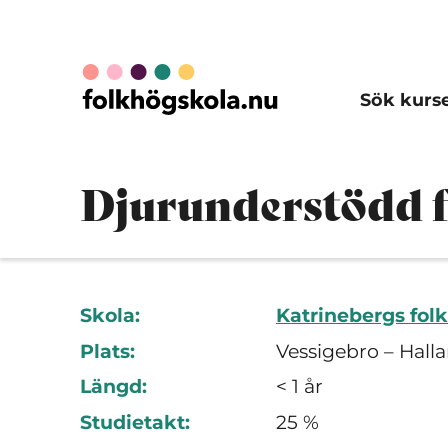
Sök kurs
Djurunderstödd fr
Skola:
Katrinebergs fol
Plats:
Vessigebro – Hall
Längd:
< 1 år
Studietakt:
25 %