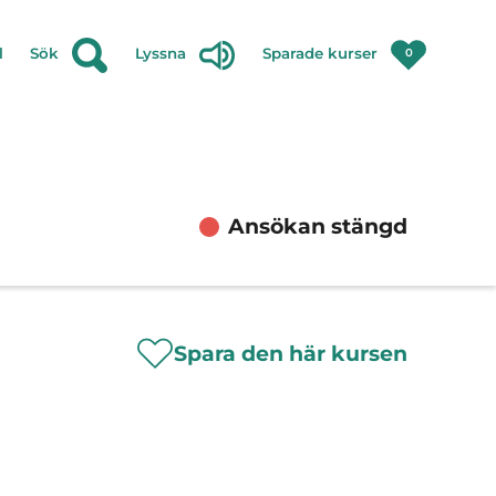
l
Sök
Lyssna
Sparade kurser
0
Ansökan stängd
Spara den här kursen