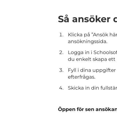
Så ansöker 
Klicka på ”Ansök hä
ansökningssida.
Logga in i Schoolso
du enkelt skapa ett 
Fyll i dina uppgift
efterfrågas.
Skicka in din fulls
Öppen för sen ansökan t