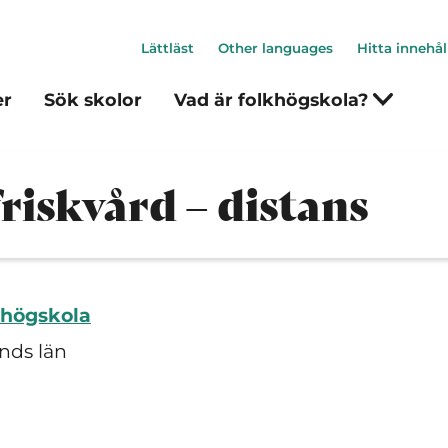
Lättläst
Other languages
Hitta innehål
er
Sök skolor
Vad är folkhögskola?
iskvård – distans
khögskola
ands län