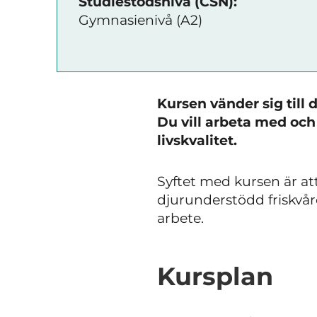
Studiestödsnivå (CSN):
Gymnasienivå (A2)
Kursen vänder sig till 
Du vill arbeta med och m
livskvalitet.
Syftet med kursen är at
djurunderstödd friskvår
arbete.
Kursplan