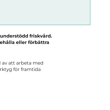
runderstödd friskvård.
ehålla eller förbättra
d av att arbeta med
ktyg för framtida