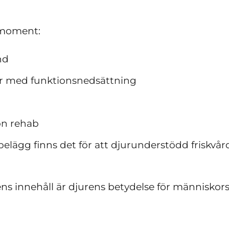
e moment:
nd
er med funktionsnedsättning
ön rehab
belägg finns det för att djurunderstödd friskvår
s innehåll är djurens betydelse för människors