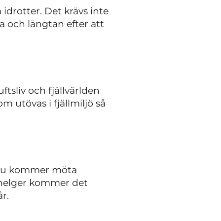
idrotter. Det krävs inte
ja och längtan efter att
tsliv och fjällvärlden
m utövas i fjällmiljö så
. Du kommer möta
 helger kommer det
år.