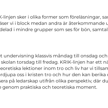
linjen sker i olika former som föreläsningar, s
ser vi i block medan andra är återkommande un
ndelad i mindre grupper som ses för bön, samta
et undervisning klassvis måndag till onsdag oc
 skolan torsdag till fredag. KRIK-linjen har ett
eoretiska lektioner inom tro och liv har vi til
djupa oss i kristen tro och hur den kan berika 
ra på ledarskap utifrån olika perspektiv, där
re genom praktiska och teoretiska moment.