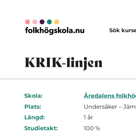
Sök kurs
KRIK-linjen
Skola:
Åredalens folkhö
Plats:
Undersåker – Jäm
Längd:
1 år
Studietakt:
100 %