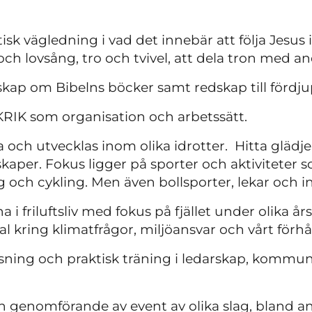
isk vägledning i vad det innebär att följa Jesus 
och lovsång, tro och tvivel, att dela tron med 
ap om Bibelns böcker samt redskap till fördju
IK som organisation och arbetssätt.
 och utvecklas inom olika idrotter. Hitta glädjen
kaper. Fokus ligger på sporter och aktiviteter so
 och cykling. Men även bollsporter, lekar och in
i friluftsliv med fokus på fjället under olika år
l kring klimatfrågor, miljöansvar och vårt förhå
ning och praktisk träning i ledarskap, kommun
h genomförande av event av olika slag, bland 