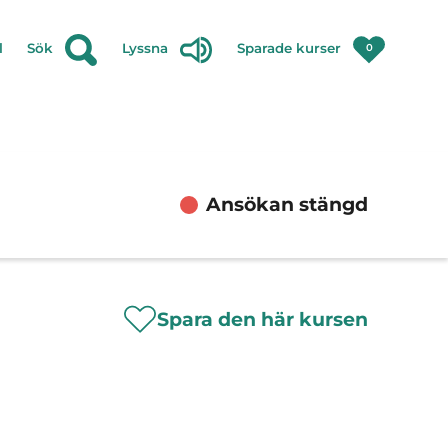
l
Sök
Lyssna
Sparade kurser
0
Ansökan stängd
Spara den här kursen