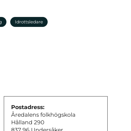
g
Idrottsledare
Postadress:
Åredalens folkhögskola
Hålland 290
837 96 Undersåker