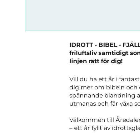
IDROTT - BIBEL - FJÄLL!
friluftsliv samtidigt s
linjen rätt för dig!
Vill du ha ett år i fanta
dig mer om bibeln och d
spännande blandning av 
utmanas och får växa s
Välkommen till Åredalen
– ett år fyllt av idrottsg