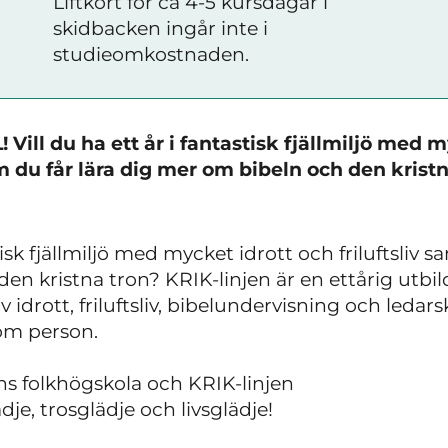
Liftkort för ca 4-5 kursdagar i
skidbacken ingår inte i
studieomkostnaden.
 Vill du ha ett år i fantastisk fjällmiljö med 
om du får lära dig mer om bibeln och den krist
stisk fjällmiljö med mycket idrott och friluftsliv 
en kristna tron? KRIK-linjen är en ettårig utbi
idrott, friluftsliv, bibelundervisning och leda
om person.
s folkhögskola och KRIK-linjen
lädje, trosglädje och livsglädje!