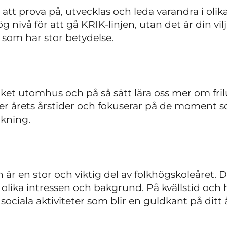
t prova på, utvecklas och leda varandra i olika 
g nivå för att gå KRIK-linjen, utan det är din vil
r som har stor betydelse.
et utomhus och på så sätt lära oss mer om friluf
jer årets årstider och fokuserar på de moment so
åkning.
är en stor och viktig del av folkhögskoleåret
ika intressen och bakgrund. På kvällstid och
ociala aktiviteter som blir en guldkant på ditt 