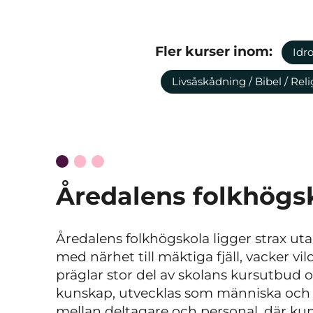
Fler kurser inom:
Idro
Livsåskådning / Bibel / Rel
Åredalens folkhögs
Åredalens folkhögskola ligger strax ut
med närhet till mäktiga fjäll, vacker 
präglar stor del av skolans kursutbud o
kunskap, utvecklas som människa och hi
mellan deltagare och personal, där ku