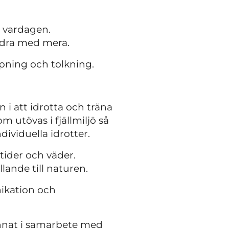
i vardagen.
andra med mera.
pning och tolkning.
 i att idrotta och träna
m utövas i fjällmiljö så
dividuella idrotter.
stider och väder.
llande till naturen.
ikation och
annat i samarbete med