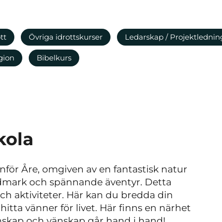
tt
Övriga idrottskurser
Ledarskap / Projektlednin
igion
Bibelkurs
kola
anför Åre, omgiven av en fantastisk natur
vildmark och spännande äventyr. Detta
ch aktiviteter. Här kan du bredda din
tta vänner för livet. Här finns en närhet
nskap och vänskap går hand i hand!