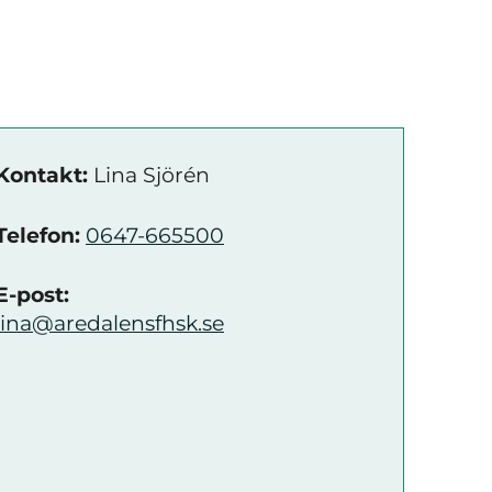
Kontakt:
Lina Sjörén
Telefon:
0647-665500
E-post:
lina@aredalensfhsk.se