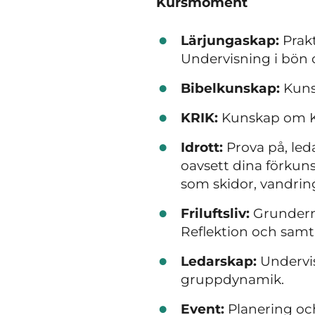
Kursmoment
Lärjungaskap:
Prakt
Undervisning i bön 
Bibelkunskap:
Kunsk
KRIK:
Kunskap om KR
Idrott:
Prova på, leda
oavsett dina förkuns
som skidor, vandring
Friluftsliv:
Grunderna 
Reflektion och samta
Ledarskap:
Undervis
gruppdynamik.
Event:
Planering oc