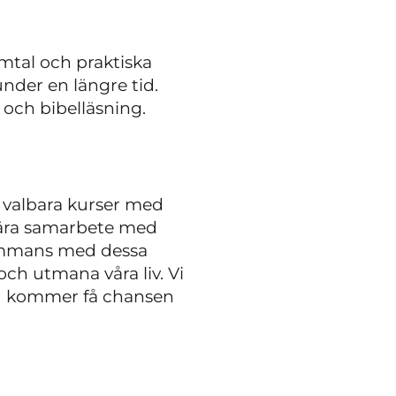
amtal och praktiska
der en längre tid.
l och bibelläsning.
h valbara kurser med
 nära samarbete med
lsammans med dessa
och utmana våra liv. Vi
 du kommer få chansen