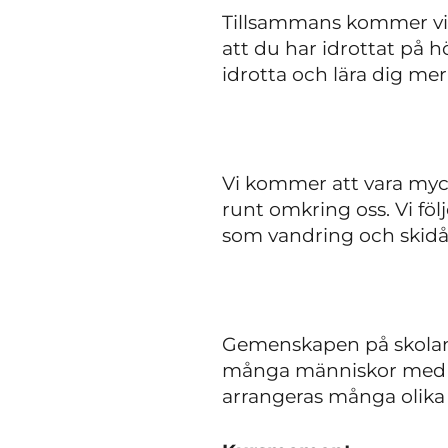
Tillsammans kommer vi at
att du har idrottat på hö
idrotta och lära dig me
Vi kommer att vara myck
runt omkring oss. Vi föl
som vandring och skid
Gemenskapen på skolan 
många människor med ol
arrangeras många olika s