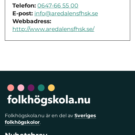
Telefon:
0647-66 55 00
E-post:
info@aredalensfhsk.se
Webbadress:
http://www.aredalensfhsk.se/
Folkhögskola.nu är en del av
Sveriges
folkhögskolor
.