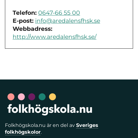
Telefon:
0647-66 55 00
E-post:
info@aredalensfhsk.se
Webbadress:
http://www.aredalensfhsk.se/
Folkhögskola.nu är en del av
Sveriges
folkhögskolor
.