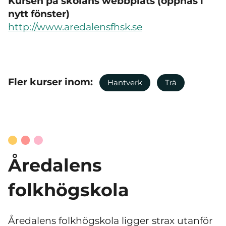
Kursen på skolans webbplats (öppnas i
nytt fönster)
http://www.aredalensfhsk.se
Fler kurser inom:
Hantverk
Trä
Åredalens
folkhögskola
Åredalens folkhögskola ligger strax utanför