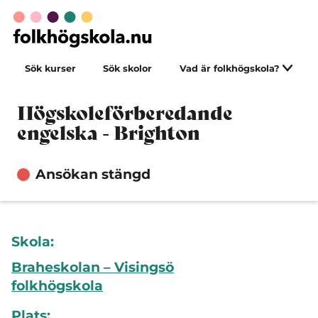
Sök kurser
Sök skolor
Vad är folkhögskola?
Högskoleförberedande
engelska - Brighton
Ansökan stängd
Skola:
Braheskolan – Visingsö
folkhögskola
Plats: