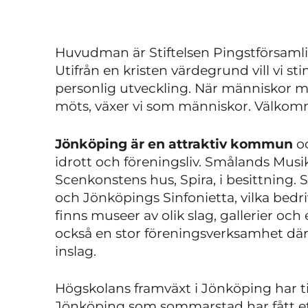
Huvudman är Stiftelsen Pingstförsaml
Utifrån en kristen värdegrund vill vi 
personlig utveckling. När människor me
möts, växer vi som människor. Välkom
Jönköping är en attraktiv kommun
oc
idrott och föreningsliv. Smålands Musik
Scenkonstens hus, Spira, i besittning.
och Jönköpings Sinfonietta, vilka bedri
finns museer av olik slag, gallerier och
också en stor föreningsverksamhet där i
inslag.
Högskolans framväxt i Jönköping har ti
Jönköping som sommarstad har fått et