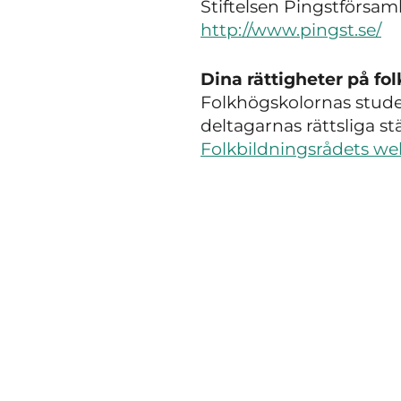
Stiftelsen Pingstförsa
http://www.pingst.se/
Dina rättigheter på fo
Folkhögskolornas studer
deltagarnas rättsliga s
Folkbildningsrådets we