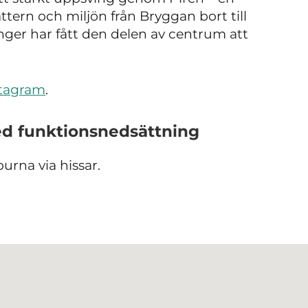
ttern och miljön från Bryggan bort till
nger har fått den delen av centrum att
stagram
.
ed funktionsnedsättning
sburna via hissar.