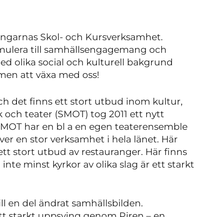
ingarnas Skol- och Kursverksamhet.
stimulera till samhällsengagemang och
d olika social och kulturell bakgrund
men att växa med oss!
h det finns ett stort utbud inom kultur,
 och teater (SMOT) tog 2011 ett nytt
 SMOT har en bl a en egen teaterensemble
ver en stor verksamhet i hela länet. Här
 ett stort utbud av restauranger. Här finns
nte minst kyrkor av olika slag är ett starkt
ll en del ändrat samhällsbilden.
t starkt uppsving genom Piren – en