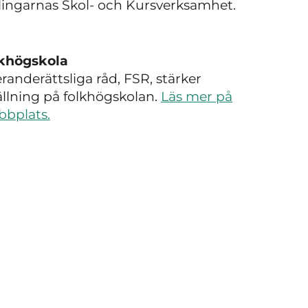
mlingarnas Skol- och Kursverksamhet.
lkhögskola
anderättsliga råd, FSR, stärker
tällning på folkhögskolan.
Läs mer på
bbplats.