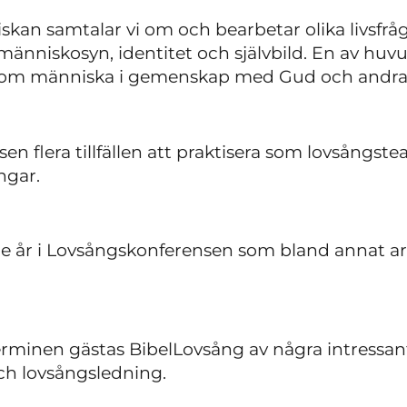
kan samtalar vi om och bearbetar olika livsfrågo
 människosyn, identitet och självbild. En av huvu
xa som människa i gemenskap med Gud och andr
en flera tillfällen att praktisera som lovsångst
ngar.
je år i Lovsångskonferensen som bland annat a
erminen gästas BibelLovsång av några intressa
ch lovsångsledning.