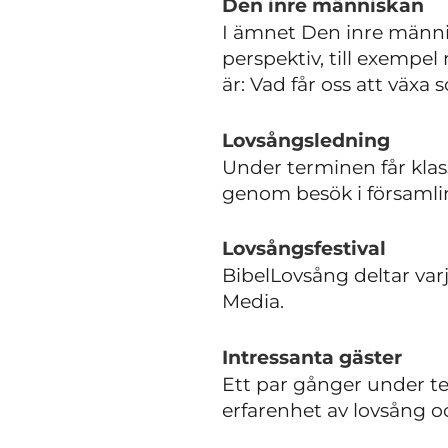
Den inre människan
I ämnet Den inre männis
perspektiv, till exempel
är: Vad får oss att vä
Lovsångsledning
Under terminen får klass
genom besök i församli
Lovsångsfestival
BibelLovsång deltar var
Media.
Intressanta gäster
Ett par gånger under t
erfarenhet av lovsång o