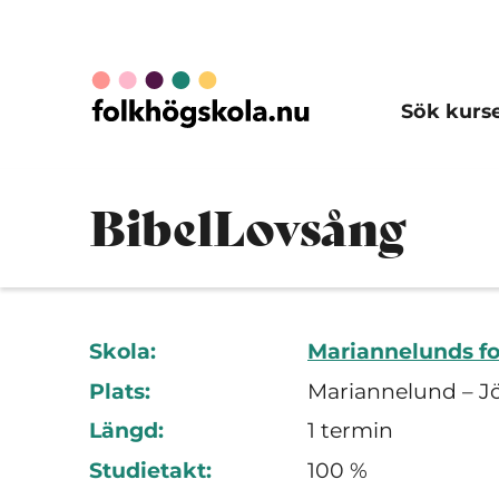
Sök kurs
BibelLovsång
Skola:
Mariannelunds f
Plats:
Mariannelund – J
Längd:
1 termin
Studietakt:
100 %