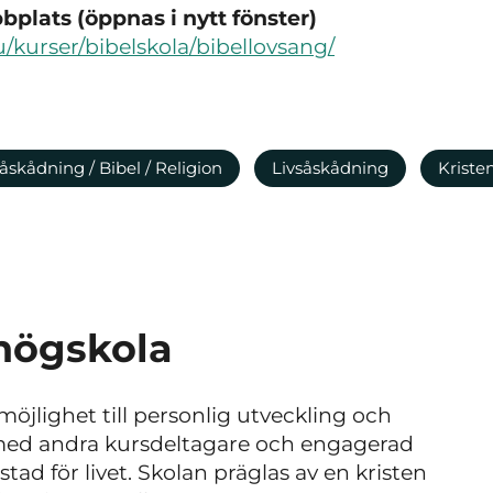
plats (öppnas i nytt fönster)
/kurser/bibelskola/bibellovsang/
åskådning / Bibel / Religion
Livsåskådning
Krist
högskola
öjlighet till personlig utveckling och
med andra kursdeltagare och engagerad
ad för livet. Skolan präglas av en kristen