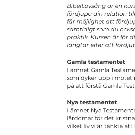
BibelLovsång är en kurs 
fördjupa din relation 
får möjlighet att fördju
samtidigt som du också 
praktik. Kursen är för 
längtar efter att fördj
Gamla testamentet
I ämnet Gamla Testament
som dyker upp i mötet m
på att förstå Gamla Tes
Nya testamentet
I ämnet
Nya Testament
lärdomar för det kristna
vilket liv vi är tänkta a