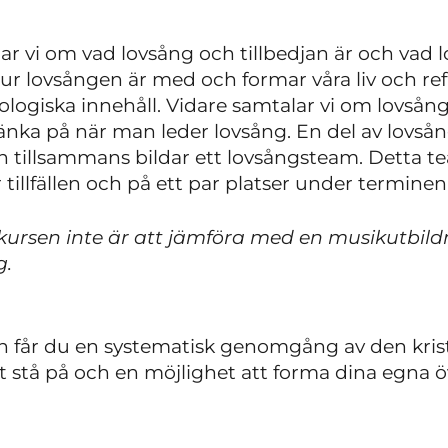
r vi om vad lovsång och tillbedjan är och vad 
ur lovsången är med och formar våra liv och ref
ologiska innehåll. Vidare samtalar vi om lovsång
 tänka på när man leder lovsång. En del av lovs
en tillsammans bildar ett lovsångsteam. Detta 
 tillfällen och på ett par platser under terminen
kursen inte är att jämföra med en musikutbil
g.
n får du en systematisk genomgång av den krist
tt stå på och en möjlighet att forma dina egna ö