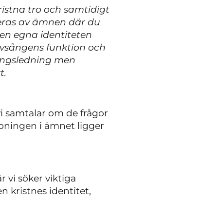
kristna tro och samtidigt
neras av ämnen där du
 den egna identiteten
lovsångens funktion och
sångsledning men
t.
vi samtalar om de frågor
oningen i ämnet ligger
 vi söker viktiga
n kristnes identitet,