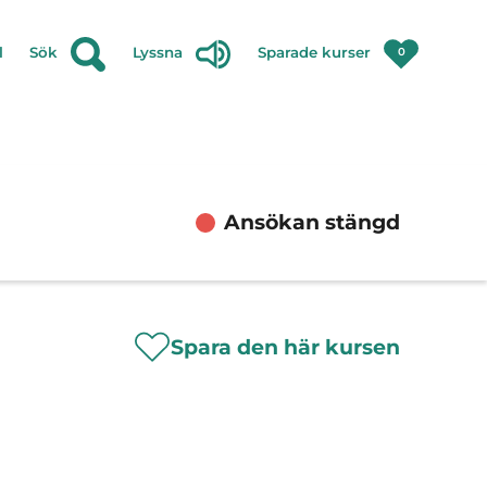
l
Sök
Lyssna
Sparade kurser
0
Ansökan stängd
Spara den här kursen