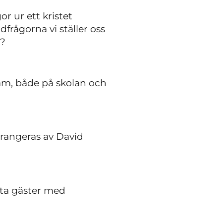
r ur ett kristet
dfrågorna vi ställer oss
a?
eam, både på skolan och
rrangeras av David
nta gäster med