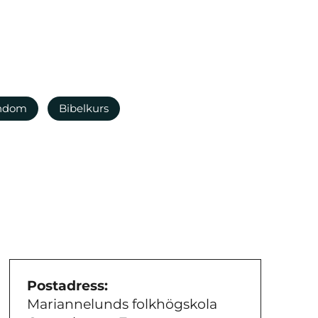
endom
Bibelkurs
Postadress:
Mariannelunds folkhögskola