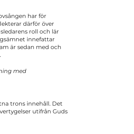
lovsången har för
lekterar därför över
sledarens roll och lär
ångsämnet innefattar
team är sedan med och
.
dning med
na trons innehåll. Det
vertygelser utifrån Guds