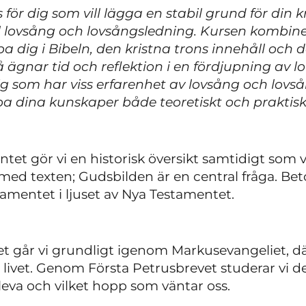
för dig som vill lägga en stabil grund för din 
till lovsång och lovsångsledning. Kursen kombi
pa dig i Bibeln, den kristna trons innehåll och
ägnar tid och reflektion i en fördjupning av 
dig som har viss erfarenhet av lovsång och lov
upa dina kunskaper både teoretiskt och praktisk
et gör vi en historisk översikt samtidigt som 
ed texten; Gudsbilden är en central fråga. Bet
tamentet i ljuset av Nya Testamentet.
et
går vi grundligt igenom Markusevangeliet, där
 livet. Genom Första Petrusbrevet studerar vi de
tt leva och vilket hopp som väntar oss.