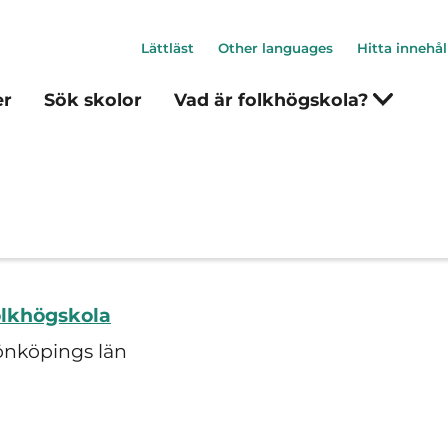
Lättläst
Other languages
Hitta innehål
er
Sök skolor
Vad är folkhögskola?
olkhögskola
önköpings län