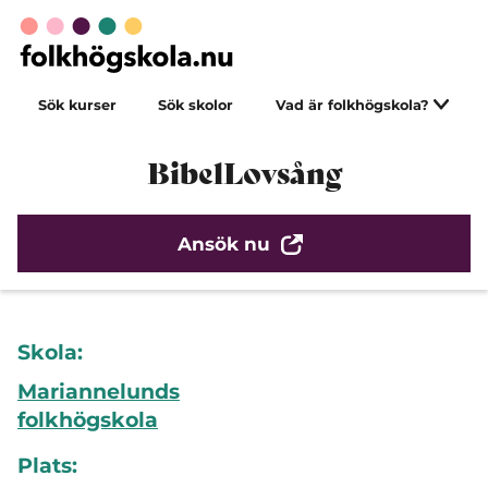
Sök kurser
Sök skolor
Vad är folkhögskola?
BibelLovsång
Ansök nu
Skola:
Mariannelunds
folkhögskola
Plats: