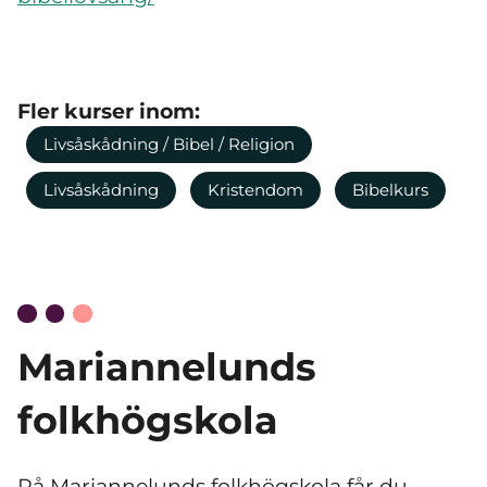
Fler kurser inom:
Livsåskådning / Bibel / Religion
Livsåskådning
Kristendom
Bibelkurs
Mariannelunds
folkhögskola
På Mariannelunds folkhögskola får du