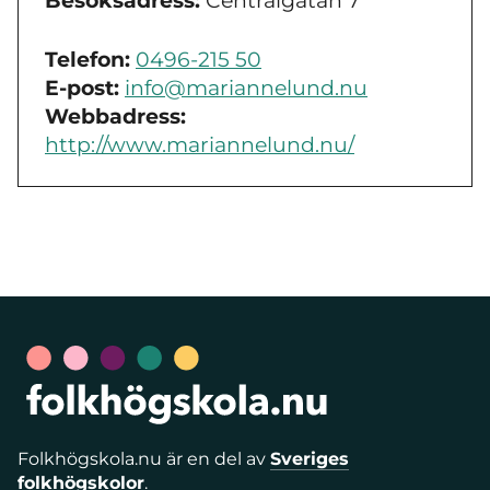
Besöksadress:
Centralgatan 7
Telefon:
0496-215 50
E-post:
info@mariannelund.nu
Webbadress:
http://www.mariannelund.nu/
Folkhögskola.nu är en del av
Sveriges
folkhögskolor
.