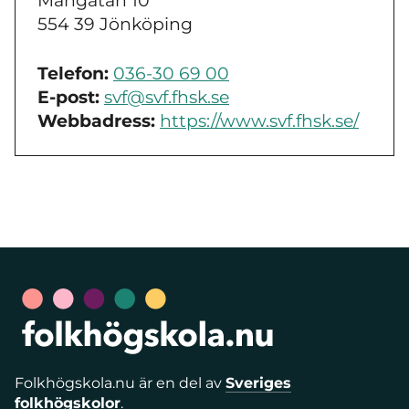
Mångatan 10
554 39 Jönköping
Telefon:
036-30 69 00
E-post:
svf@svf.fhsk.se
Webbadress:
https://www.svf.fhsk.se/
Folkhögskola.nu är en del av
Sveriges
folkhögskolor
.