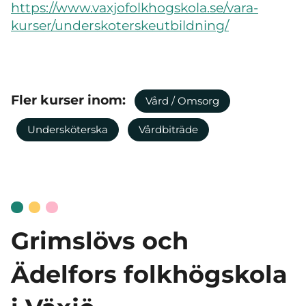
https://www.vaxjofolkhogskola.se/vara-
kurser/underskoterskeutbildning/
Fler kurser inom:
Vård / Omsorg
Undersköterska
Vårdbiträde
Grimslövs och
Ädelfors folkhögskola