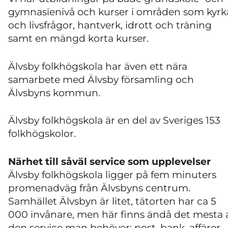
gymnasienivå och kurser i områden som kyrk
och livsfrågor, hantverk, idrott och träning
samt en mängd korta kurser.
Älvsby folkhögskola har även ett nära
samarbete med Älvsby församling och
Älvsbyns kommun.
Älvsby folkhögskola är en del av Sveriges 153
folkhögskolor.
Närhet till såväl service som upplevelser
Älvsby folkhögskola ligger på fem minuters
promenadväg från Älvsbyns centrum.
Samhället Älvsbyn är litet, tätorten har ca 5
000 invånare, men här finns ändå det mesta 
den service man behöver; post, bank, affärer,