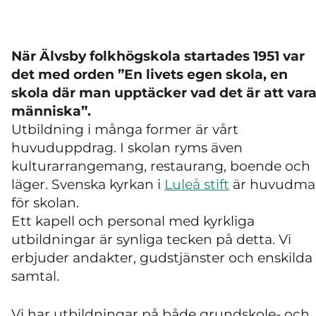
När Älvsby folkhögskola startades 1951 var
det med orden ”En livets egen skola, en
skola där man upptäcker vad det är att var
människa”.
Utbildning i många former är vårt
huvuduppdrag. I skolan ryms även
kulturarrangemang, restaurang, boende och
läger. Svenska kyrkan i
Luleå stift
är huvudma
för skolan.
Ett kapell och personal med kyrkliga
utbildningar är synliga tecken på detta. Vi
erbjuder andakter, gudstjänster och enskilda
samtal.
Vi har utbildningar på både grundskole- och