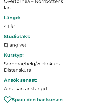
Övertorneå – Norrbottens
län
Längd:
< 1 år
Studietakt:
Ej angivet
Kurstyp:
Sommar/helg/veckokurs,
Distanskurs
Ansök senast:
Ansökan är stängd
Spara den här kursen