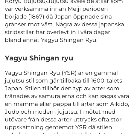
Koryu Bujutsu/Jujutsu avses de stilar som
var verksamma innan Meiji perioden
började (1867) då Japan öppnade sina
gränser mot väst. Några av dessa japanska
stridsstilar har överlevt in i våra dagar,
bland annat Yagyu Shingan Ryu.
Yagyu Shingan ryu
Yagyu Shingan Ryu (YSR) är en gammal
jujutsu stil som går tillbaka till 1600-talets
Japan. Stilen tillhör den typ av arter som
tränades av samurajerna och kan sägas vara
en mamma eller pappa till arter som Aikido,
Judo och modern jujutsu. I mötet med
utövare från dessa arter uttrycks ofta stor
uppskattning gentemot YSR då stilen