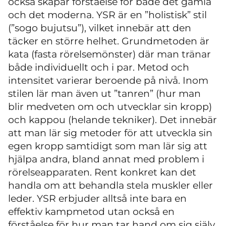
också skapar förståelse för både det gamla
och det moderna. YSR är en ”holistisk” stil
(”sogo bujutsu”), vilket innebär att den
täcker en större helhet. Grundmetoden är
kata (fasta rörelsemönster) där man tränar
både individuellt och i par. Metod och
intensitet varierar beroende på nivå. Inom
stilen lär man även ut ”tanren” (hur man
blir medveten om och utvecklar sin kropp)
och kappou (helande tekniker). Det innebär
att man lär sig metoder för att utveckla sin
egen kropp samtidigt som man lär sig att
hjälpa andra, bland annat med problem i
rörelseapparaten. Rent konkret kan det
handla om att behandla stela muskler eller
leder. YSR erbjuder alltså inte bara en
effektiv kampmetod utan också en
förståelse för hur man tar hand om sig själv