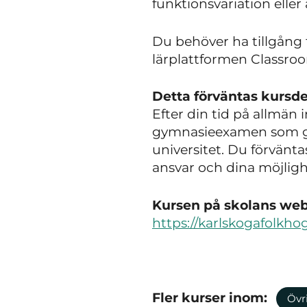
funktionsvariation eller
Du behöver ha tillgång t
lärplattformen Classro
Detta förväntas kursde
Efter din tid på allmän
gymnasieexamen som ger 
universitet. Du förvänta
ansvar och dina möjlig
Kursen på skolans webb
https://karlskogafolkho
Fler kurser inom:
Övr