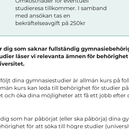
Omkostnader för eventuell
studieresa tillkommer. I samband
med ansökan tas en
bekräftelseavgift på 250kr
för dig som saknar fullständig gymnasiebehör
ier läser vi relevanta ämnen för behörighet a
versitet.
lföljt dina gymnasiestudier är allmän kurs på f
llmän kurs kan leda till behörighet för studier p
t och öka dina möjligheter att få ett jobb efter 
 dig som har påbörjat (eller ska påbörja) dina gy
righet för att söka till högre studier (universit