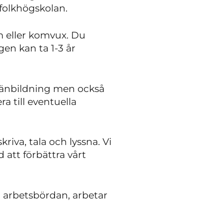
å folkhögskolan.
 eller komvux. Du
en kan ta 1-3 år
lmänbildning men också
ra till eventuella
riva, tala och lyssna. Vi
 att förbättra vårt
a arbetsbördan, arbetar
.