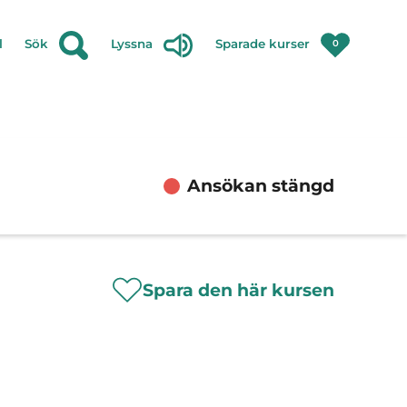
l
Sök
Lyssna
Sparade kurser
0
Ansökan stängd
Spara den här kursen