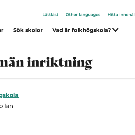
Lättläst
Other languages
Hitta innehål
er
Sök skolor
Vad är folkhögskola?
lmän inriktning
gskola
o län