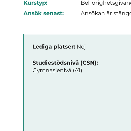
Kurstyp:
Behörighetsgivan
Ansök senast:
Ansökan är stäng
Lediga platser:
Nej
Studiestödsnivå (CSN):
Gymnasienivå (A1)