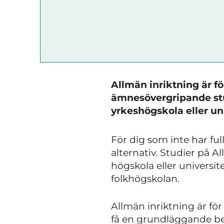
Allmän inriktning är 
ämnesövergripande stud
yrkeshögskola eller uni
För dig som inte har ful
alternativ. Studier på A
högskola eller universite
folkhögskolan.
Allmän inriktning är för
få en grundläggande behö