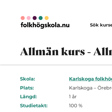
Sök kurs
Allmän kurs - Al
Skola:
Karlskoga folkhö
Plats:
Karlskoga – Örebr
Längd:
1 år
Studietakt:
100 %