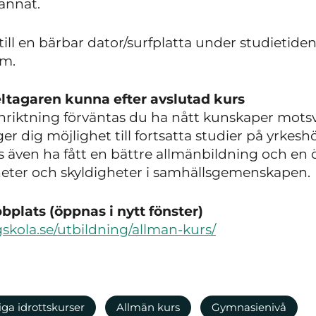
 annat.
ill en bärbar dator/surfplatta under studietide
om.
ltagaren kunna efter avslutad kurs
 inriktning förväntas du ha nått kunskaper mot
dig möjlighet till fortsatta studier på yrkeshö
s även ha fått en bättre allmänbildning och en ö
heter och skyldigheter i samhällsgemenskapen.
plats (öppnas i nytt fönster)
gskola.se/utbildning/allman-kurs/
iga idrottskurser
Allmän kurs
Gymnasienivå