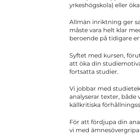
yrkeshögskola) eller öka
Allmän inriktning ger 
måste vara helt klar me
beroende på tidigare er
Syftet med kursen, för
att öka din studiemotivat
fortsatta studier.
Vi jobbar med studietekn
analyserar texter, både 
källkritiska förhållningss
För att fördjupa din an
vi med ämnesövergripa