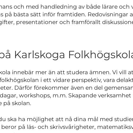
ammans och med handledning av både lärare och v
 på bästa sätt inför framtiden. Redovisningar a
er, presentationer och framförallt diskussione
på Karlskoga Folkhögsko
ola innebär mer än att studera ämnen. Vi vill at
 folkhögskolan i ett vidare perspektiv, vara delak
gheter. Därför förekommer även en del gemensa
adagar, workshops, m.m. Skapande verksamhet 
e på skolan.
t du ska ha möjlighet att nå dina mål med studi
eror på läs- och skrivsvårigheter, matematiksv