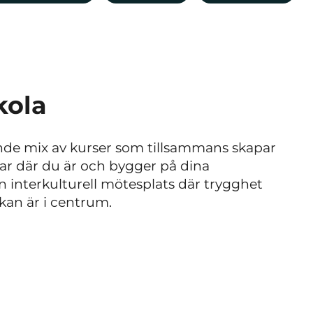
kola
nde mix av kurser som tillsammans skapar
rjar där du är och bygger på dina
 en interkulturell mötesplats där trygghet
skan är i centrum.