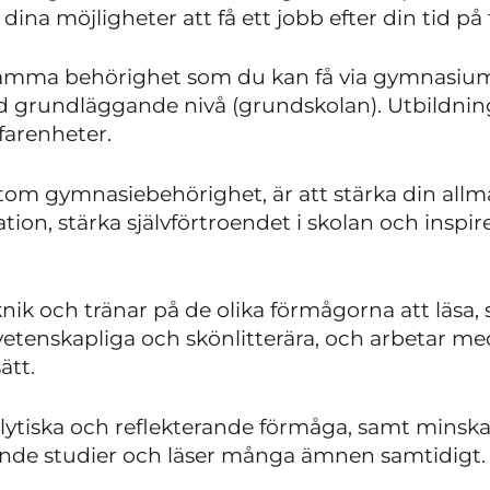
 dina möjligheter att få ett jobb efter din tid p
samma behörighet som du kan få via gymnasium
d grundläggande nivå (grundskolan). Utbildning
farenheter.
utom gymnasiebehörighet, är att stärka din al
ion, stärka självförtroendet i skolan och inspire
ik och tränar på de olika förmågorna att läsa, sk
vetenskapliga och skönlitterära, och arbetar med
ätt.
alytiska och reflekterande förmåga, samt minsk
nde studier och läser många ämnen samtidigt