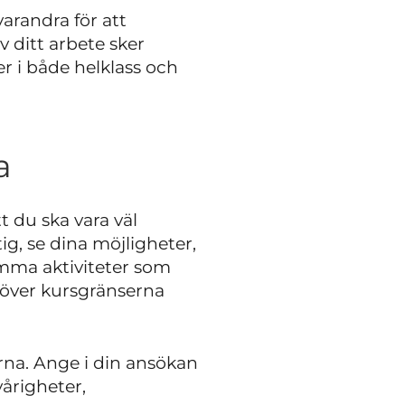
arandra för att
v ditt arbete sker
r i både helklass och
la
t du ska vara väl
tig, se dina möjligheter,
mma aktiviteter som
över kursgränserna
erna. Ange i din ansökan
årigheter,