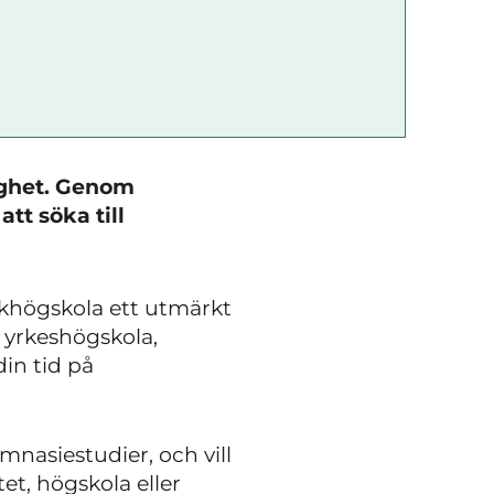
ighet. Genom
tt söka till
olkhögskola ett utmärkt
å yrkeshögskola,
din tid på
mnasiestudier, och vill
et, högskola eller