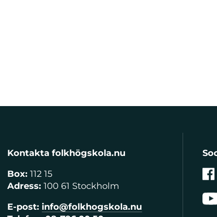
Kontakta folkhögskola.nu
Soc
Box:
112 15
Adress:
100 61 Stockholm
E-post:
info@folkhogskola.nu