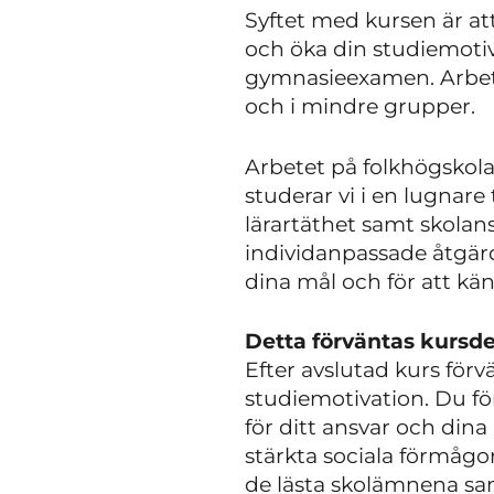
Syftet med kursen är at
och öka din studiemoti
gymnasieexamen. Arbetet
och i mindre grupper.
Arbetet på folkhögskola 
studerar vi i en lugnare
lärartäthet samt skolan
individanpassade åtgärde
dina mål och för att kä
Detta förväntas kursde
Efter avslutad kurs förv
studiemotivation. Du fö
för ditt ansvar och din
stärkta sociala förmåg
de lästa skolämnena sam