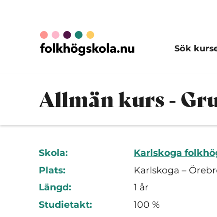
Sök kurs
Allmän kurs - Gr
Skola:
Karlskoga folkhö
Plats:
Karlskoga – Örebr
Längd:
1 år
Studietakt:
100 %