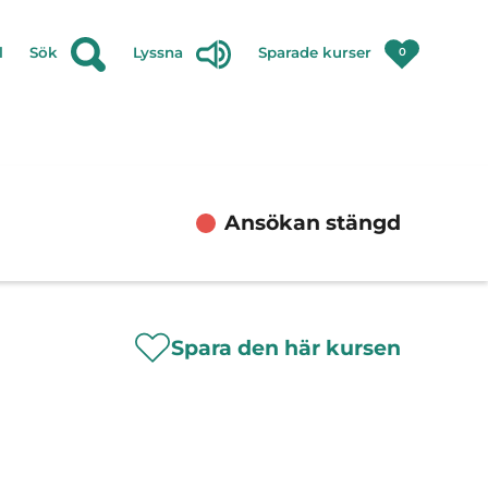
l
Sök
Lyssna
Sparade kurser
0
Ansökan stängd
Spara den här kursen