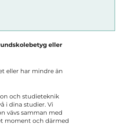
rundskolebetyg eller
t eller har mindre än
ion och studieteknik
å i dina studier. Vi
gion vävs samman med
alet moment och därmed