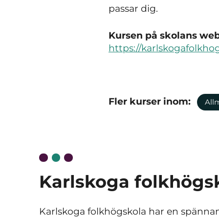
passar dig.
Kursen på skolans webb
https://karlskogafolkho
Fler kurser inom:
All
Karlskoga folkhögs
Karlskoga folkhögskola har en spänna