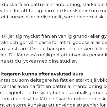
t du ska få en bättre allmänbildning, stärka d
vation för att ta dig närmare kunskaper som mo
 i kursen sker individuellt, samt genom diskus
skiljer sig mycket från en vanlig grund- eller 
 takt och gör vårt bästa för att tillgodose allas
s resursteam. Om du har speciella önskemål finns
r. Du får också möjlighet att utveckla personlig
nna att du lyckas med dina studier.
ltagaren kunna efter avslutad kurs
äntas du som deltagare ha fått en stärkt självbi
rväntas även ha fått en bättre allmänbildning o
a möjligheter och skyldigheter i samhällsgemen
or bör du också ha fått en ökad kunskap om o
t en större kunskap att använda strategier för a