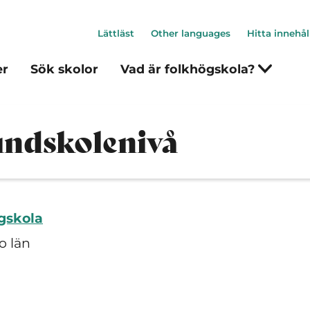
Lättläst
Other languages
Hitta innehål
er
Sök skolor
Vad är folkhögskola?
undskolenivå
gskola
o län