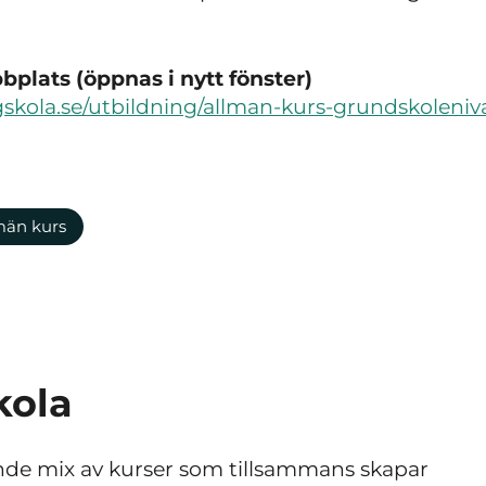
plats (öppnas i nytt fönster)
gskola.se/utbildning/allman-kurs-grundskoleniv
män kurs
kola
nde mix av kurser som tillsammans skapar