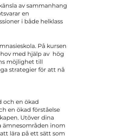
in känsla av sammanhang
tsvarar en
sioner i både helklass
gymnasieskola. På kursen
 behov med hjälp av hög
 möjlighet till
a strategier för att nå
ld och en ökad
ch en ökad förståelse
skapen. Utöver dina
lika ämnesområden inom
tt lära på ett sätt som