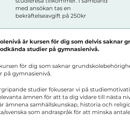
studieresa tillkommer. I samband
med ansökan tas en
bekräftelseavgift på 250kr
lenivå är kursen för dig som delvis saknar g
 godkända studier på gymnasienivå.
 kursen för dig som saknar grundskolebehörighe
er på gymnasienivå.
ripande studier fokuserar vi på studiemotivat
levanta ämnen för att ta dig vidare till nästa niv
där ämnena samhällskunskap, historia och reli
ka/svenska som andraspråk för att minska ant