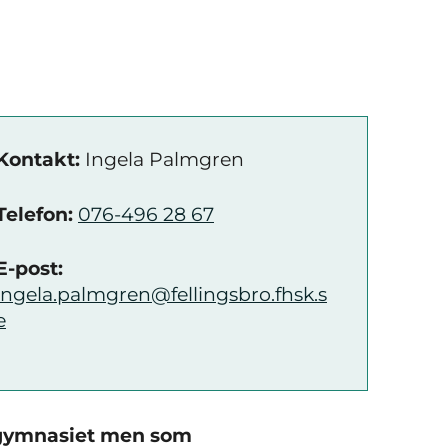
Kontakt:
Ingela Palmgren
Telefon:
076-496 28 67
E-post:
ingela.palmgren@fellingsbro.fhsk.s
e
in gymnasiet men som