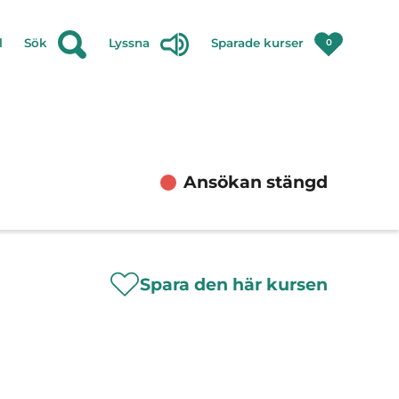
l
Sök
Lyssna
Sparade kurser
0
Ansökan stängd
Spara den här kursen