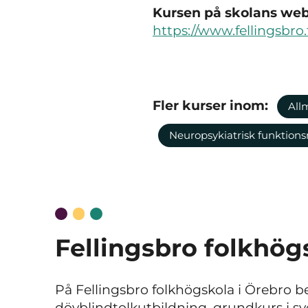
Kursen på skolans webb
https://www.fellingsbro.
Fler kurser inom:
All
Neuropsykiatrisk funktion
Fellingsbro folkhög
På Fellingsbro folkhögskola i Örebro b
dövblindtolkutbildning, grundkurs i sv