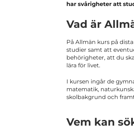
har svårigheter att stu
Vad är Allm
På Allmän kurs på dista
studier samt att eventue
behörigheter, att du sk
lära för livet.
I kursen ingår de gym
matematik, naturkunska
skolbakgrund och framt
Vem kan söka