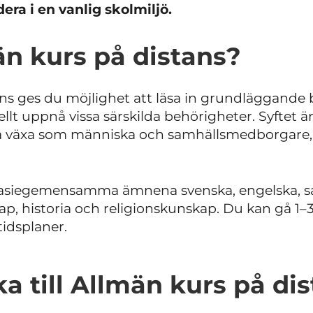
dera i en vanlig skolmiljö.
än kurs på distans?
ns ges du möjlighet att läsa in grundläggande b
llt uppnå vissa särskilda behörigheter. Syftet är
a växa som människa och samhällsmedborgare, de
nasiegemensamma ämnena svenska, engelska, s
p, historia och religionskunskap. Du kan gå 1–
idsplaner.
 till Allmän kurs på di