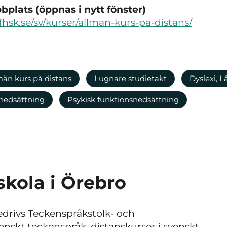
plats (öppnas i nytt fönster)
fhsk.se/sv/kurser/allman-kurs-pa-distans/
män kurs på distans
Lugnare studietakt
Dyslexi, L
snedsättning
Psykisk funktionsnedsättning
skola i Örebro
edrivs Teckenspråkstolk- och
enskt teckenspråk, distanskurser i svenskt