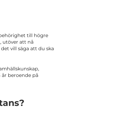
ehörighet till högre
, utöver att nå
t vill säga att du ska
amhällskunskap,
3 år beroende på
stans?