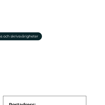
äs och skrivsvårigheter
Postadress: