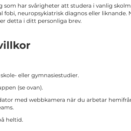
ig som har svårigheter att studera i vanlig skolmi
l fobi, neuropsykiatrisk diagnos eller liknande. 
er detta i ditt personliga brev.
illkor
skole- eller gymnasiestudier.
uppen (se ovan).
dator med webbkamera när du arbetar hemifrån
eams.
å heltid.