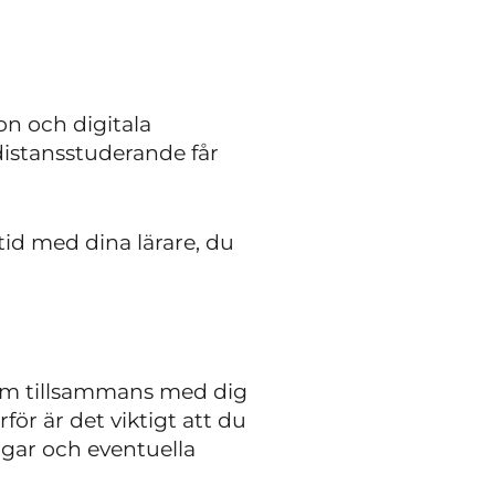
n och digitala
 distansstuderande får
tid med dina lärare, du
som tillsammans med dig
ör är det viktigt att du
ngar och eventuella