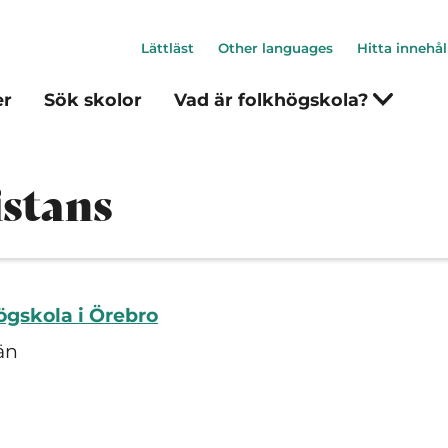
Lättläst
Other languages
Hitta innehål
er
Sök skolor
Vad är folkhögskola?
istans
ögskola i Örebro
än