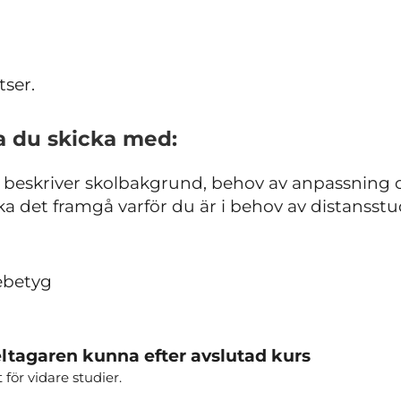
tser.
a du skicka med:
m beskriver skolbakgrund, behov av anpassning
ska det framgå varför du är i behov av distansstu
ebetyg
ltagaren kunna efter avslutad kurs
ör vidare studier.