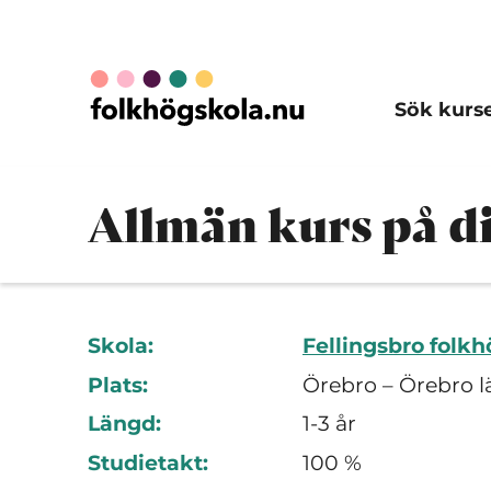
Sök kurs
Allmän kurs på d
Skola:
Fellingsbro folkh
Plats:
Örebro – Örebro l
Längd:
1-3 år
Studietakt:
100 %