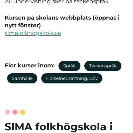
All undervisning sker på teckenspråk.
Kursen på skolans webbplats (öppnas i
nytt fönster)
simafolkhogskola.se
Fler kurser inom:
Språk
Teckenspråk
Samhälle
Hörselnedsättning, Döv
SIMA folkhögskola i