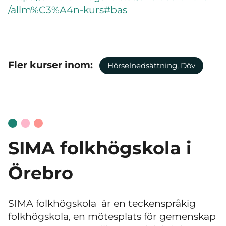
/allm%C3%A4n-kurs#bas
Fler kurser inom:
Hörselnedsättning, Döv
SIMA folkhögskola i
Örebro
SIMA folkhögskola är en teckenspråkig
folkhögskola, en mötesplats för gemenskap