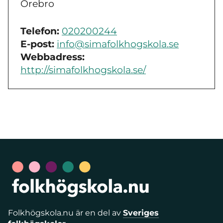
Örebro
Telefon:
020200244
E-post:
info@simafolkhogskola.se
Webbadress:
http://simafolkhogskola.se/
Folkhögskola.nu är en del av
Sveriges