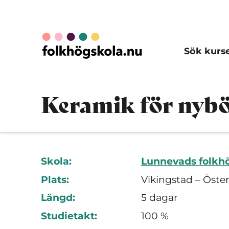
Sök kurs
Keramik för nybö
Skola:
Lunnevads folkh
Plats:
Vikingstad – Öste
Längd:
5 dagar
Studietakt:
100 %