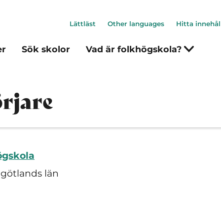
Lättläst
Other languages
Hitta innehål
er
Sök skolor
Vad är folkhögskola?
rjare
ögskola
rgötlands län