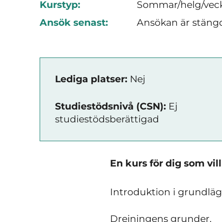
Kurstyp:
Sommar/helg/vec
Ansök senast:
Ansökan är stäng
Lediga platser:
Nej
Studiestödsnivå (CSN):
Ej
studiestödsberättigad
En kurs för dig som vil
Introduktion i grundlä
Drejningens grunder.