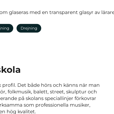
om glaseras med en transparent glasyr av läraren v
jning
Drejning
skola
k profil. Det både hörs och känns när man
, folkmusik, balett, street, skulptur och
erande på skolans speciallinjer förkovrar
 verksamma som professionella musiker,
n hög kvalitet.