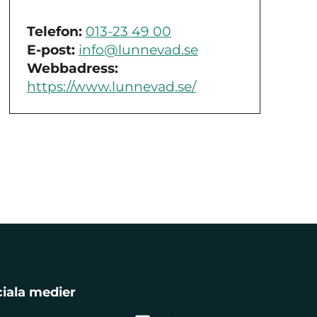
Telefon:
013-23 49 00
E-post:
info@lunnevad.se
Webbadress:
https://www.lunnevad.se/
iala medier