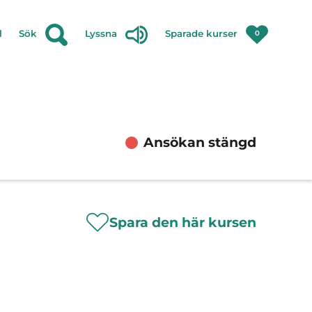
l
Sök
Lyssna
Sparade kurser
0
Ansökan stängd
Spara den här kursen