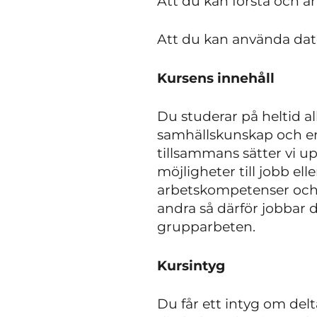
Att du kan förstå och 
Att du kan använda dato
Kursens innehåll
Du studerar på heltid a
samhällskunskap och eng
tillsammans sätter vi up
möjligheter till jobb ell
arbetskompetenser och t
andra så därför jobbar
grupparbeten.
Kursintyg
Du får ett intyg om de