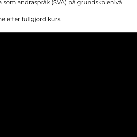
ka som andraspråk (SVA) på grundskolenivå.
 efter fullgjord kurs.