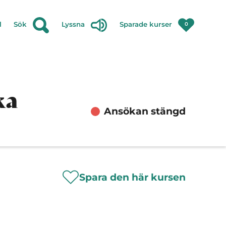
l
Sök
Lyssna
Sparade kurser
0
ka
Ansökan stängd
Spara den här kursen