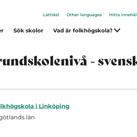
Lättläst
Other languages
Hitta innehål
er
Sök skolor
Vad är folkhögskola?
rundskolenivå - svens
lkhögskola i Linköping
götlands län