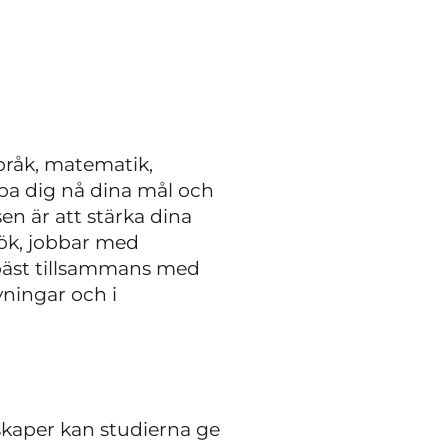
pråk, matematik,
lpa dig nå dina mål och
sen är att stärka dina
esök, jobbar med
 bäst tillsammans med
ningar och i
skaper kan studierna ge