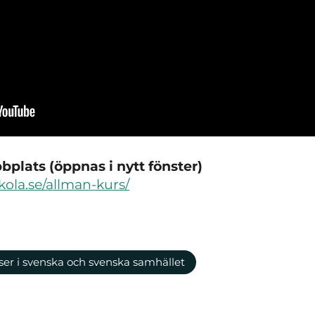
plats (öppnas i nytt fönster)
kola.se/allman-kurs/
ser i svenska och svenska samhället