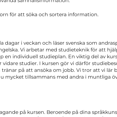
använda samhällsinformation.
rn för att söka och sortera information.
lla dagar i veckan och läser svenska som andras
elska. Vi arbetar med studieteknik för att hjä
p en individuell studieplan. En viktig del av kur
er vidare studier. I kursen gör vi därför studieb
ränar på att ansöka om jobb. Vi tror att vi lär
 du mycket tillsammans med andra i muntliga öv
ltagande på kursen. Beroende på dina språkkun