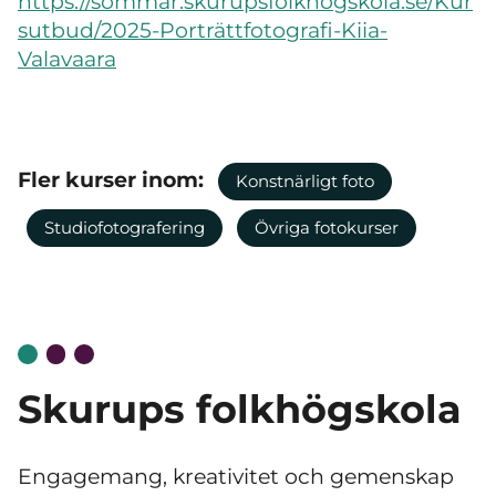
https://sommar.skurupsfolkhogskola.se/Kur
sutbud/2025-Porträttfotografi-Kiia-
Valavaara
Fler kurser inom:
Konstnärligt foto
Studiofotografering
Övriga fotokurser
Skurups folkhögskola
Engagemang, kreativitet och gemenskap