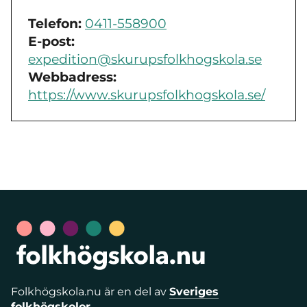
Telefon:
0411-558900
E-post:
expedition@skurupsfolkhogskola.se
Webbadress:
https://www.skurupsfolkhogskola.se/
Folkhögskola.nu är en del av
Sveriges
folkhögskolor
.