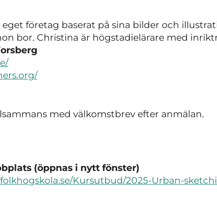
t eget företag baserat på sina bilder och illus
hon bor. Christina är högstadielärare med inrikt
Forsberg
e/
ers.org/
illsammans med välkomstbrev efter anmälan.
plats (öppnas i nytt fönster)
sfolkhogskola.se/Kursutbud/2025-Urban-sketch