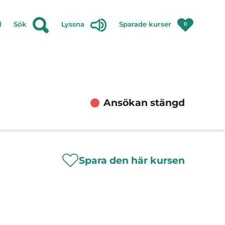
l
Sök
Lyssna
Sparade kurser
0
Ansökan stängd
Spara den här kursen