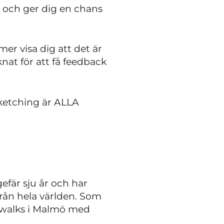
 och ger dig en chans
r visa dig att det är
knat för att få feedback
sketching är ALLA
efär sju år och har
från hela världen. Som
hwalks i Malmö med