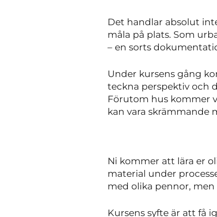
Det handlar absolut int
måla på plats. Som urba
– en sorts dokumentati
Under kursens gång kom
teckna perspektiv och di
Förutom hus kommer vi 
kan vara skrämmande me
Ni kommer att lära er ol
material under process
med olika pennor, men 
Kursens syfte är att få