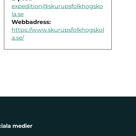
expedition@skurupsfolkhogsko
la.se
Webbadress:
https://www.skurupsfolkhogskol
a.se/
iala medier