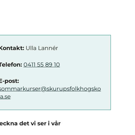
Kontakt:
Ulla Lannér
Telefon:
0411 55 89 10
E-post:
sommarkurser@skurupsfolkhogsko
la.se
ckna det vi ser i vår