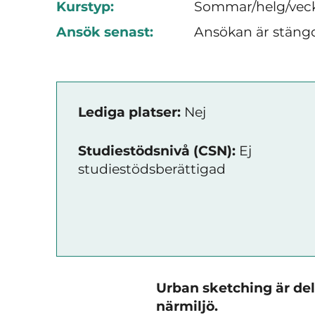
Kurstyp:
Sommar/helg/vec
Ansök senast:
Ansökan är stäng
Lediga platser:
Nej
Studiestödsnivå (CSN):
Ej
studiestödsberättigad
Urban sketching är del
närmiljö.