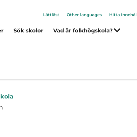
Lättläst
Other languages
Hitta innehål
er
Sök skolor
Vad är folkhögskola?
skola
n