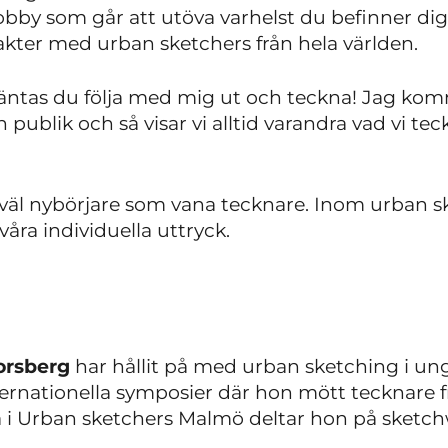
bby som går att utöva varhelst du befinner dig
akter med urban sketchers från hela världen.
ntas du följa med mig ut och teckna! Jag komme
 publik och så visar vi alltid varandra vad vi tec
såväl nybörjare som vana tecknare. Inom urban 
åra individuella uttryck.
orsberg
har hållit på med urban sketching i ung
nternationella symposier där hon mött tecknare 
a i Urban sketchers Malmö deltar hon på sketc