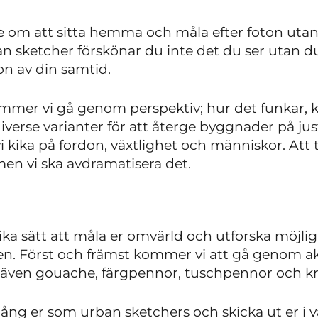
e om att sitta hemma och måla efter foton utan
n sketcher förskönar du inte det du ser utan d
on av din samtid.
mer vi gå genom perspektiv; hur det funkar, k
verse varianter för att återge byggnader på just 
kika på fordon, växtlighet och människor. Att 
n vi ska avdramatisera det.
ika sätt att måla er omvärld och utforska möjli
en. Först och främst kommer vi att gå genom ak
även gouache, färgpennor, tuschpennor och kr
 igång er som urban sketchers och skicka ut er 