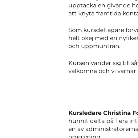
upptäcka en givande ho
att knyta framtida kont
Som kursdeltagare förvä
helt okej med en nyfiken
och uppmuntran.
Kursen vänder sig till 
välkomna och vi värnar v
Kursledare Christina F
hunnit delta på flera i
en av administratörern
omgivning.