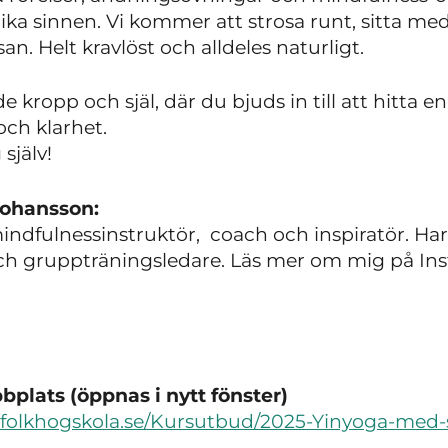
lika sinnen. Vi kommer att strosa runt, sitta m
an. Helt kravlöst och alldeles naturligt.
e kropp och själ, där du bjuds in till att hitta e
och klarhet.
själv!
Johansson:
indfulnessinstruktör, coach och inspiratör. H
 och gruppträningsledare. Läs mer om mig på In
plats (öppnas i nytt fönster)
sfolkhogskola.se/Kursutbud/2025-Yinyoga-med