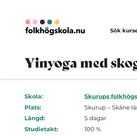
Sök kurs
Yinyoga med sko
Skola:
Skurups folkhög
Plats:
Skurup – Skåne lä
Längd:
5 dagar
Studietakt:
100 %