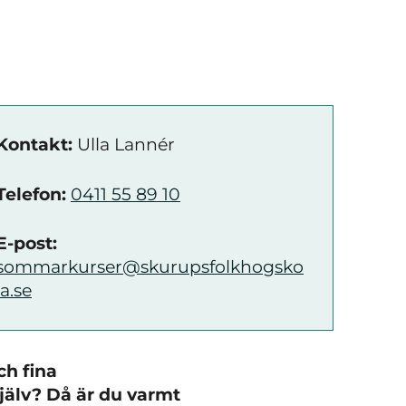
Kontakt:
Ulla Lannér
Telefon:
0411 55 89 10
E-post:
sommarkurser@skurupsfolkhogsko
la.se
ch fina
själv? Då är du varmt