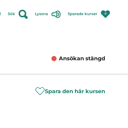
l
Sök
Lyssna
Sparade kurser
0
Ansökan stängd
Spara den här kursen