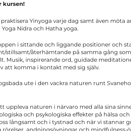
r kursen!
t praktisera Yinyoga varje dag samt även möta
, Yoga Nidra och Hatha yoga.
oppen i sittande och liggande positioner och sta
mt/stillsamt/återhämtande på samma gång som
t. Musik, inspirerande ord, guidade meditatione
av att komma i kontakt med sig själv.
gsbada ute i den vackra naturen runt Svanehol
 uppleva naturen i närvaro med alla sina sinne
iologiska och psykologiska effekter på hälsa och
oss långsamt och i tystnad och när vi stannar gu
a rörelser, andningsövningar och mindfulness-ö