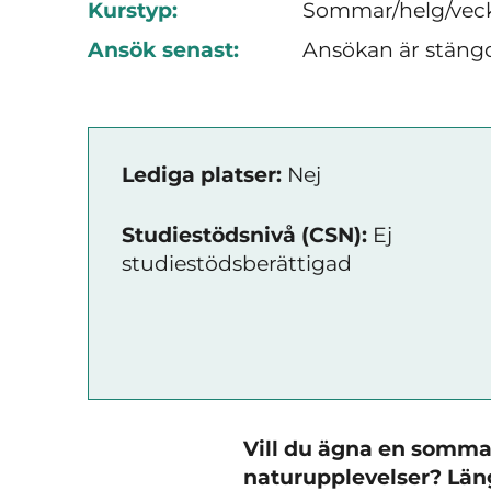
Kurstyp:
Sommar/helg/vec
Ansök senast:
Ansökan är stäng
Lediga platser:
Nej
Studiestödsnivå (CSN):
Ej
studiestödsberättigad
Vill du ägna en sommar
naturupplevelser?
Läng