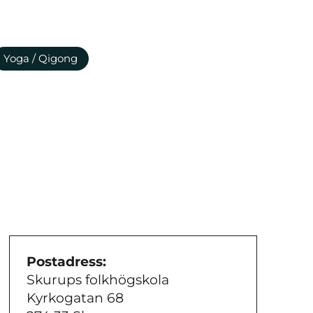
Yoga / Qigong
Postadress:
Skurups folkhögskola
Kyrkogatan 68