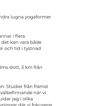
 andra lugna yogaformer
nnar i flera
 det kan vara både
r och tid i tystnad
ms slott, 3 km från
n. Studier från främst
 välbefinnande när vi
idar jag i olika
vningar där vi fokuserar