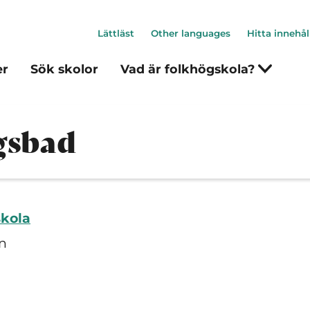
Lättläst
Other languages
Hitta innehål
er
Sök skolor
Vad är folkhögskola?
gsbad
skola
n