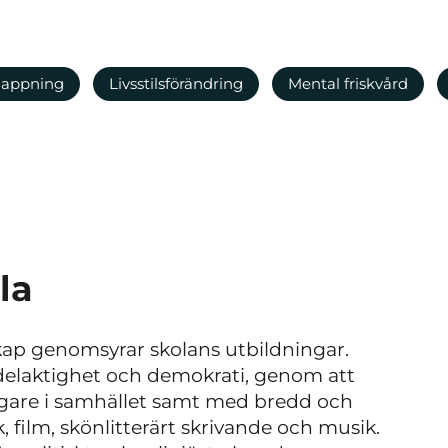
lappning
Livsstilsförändring
Mental friskvård
la
ap genomsyrar skolans utbildningar.
 delaktighet och demokrati, genom att
tagare i samhället samt med bredd och
 film, skönlitterärt skrivande och musik.