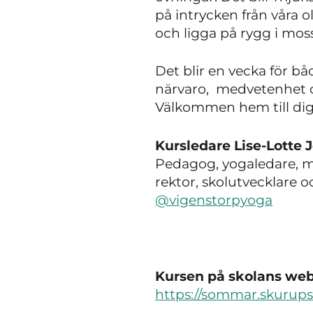
på intrycken från våra o
och ligga på rygg i moss
Det blir en vecka för båd
närvaro, medvetenhet 
Välkommen hem till dig 
Kursledare Lise-Lotte 
Pedagog, yogaledare, m
rektor, skolutvecklare
@vigenstorpyoga
Kursen på skolans webb
https://sommar.skurup