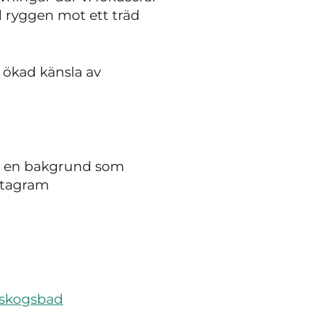
ed ryggen mot ett träd
n ökad känsla av
ar en bakgrund som
stagram
-skogsbad