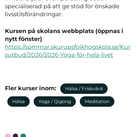
specialiserad på att ge stöd för önskade
livsstilsförändringar.
Kursen på skolans webbplats (öppnas i
nytt fönster)
https://sommar.skurupsfolkhogskola.se/Kur
sutbud/2026/2026-Yoga-för-hela-livet
Fler kurser inom:
Hälsa / Friskvård
Hälsa
Yoga / Qigong
Meditation